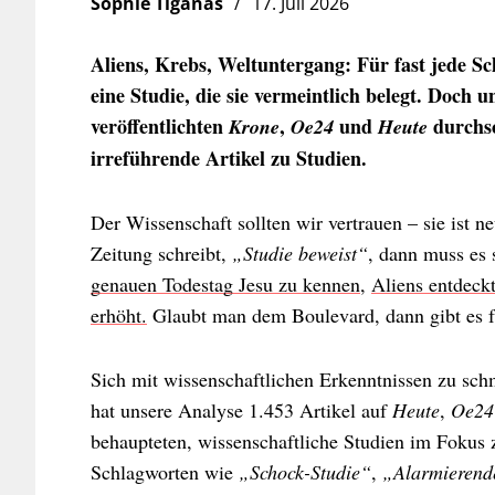
Sophie Tiganas
17. Juli 2026
Aliens, Krebs, Weltuntergang: Für fast jede Sc
eine Studie, die sie vermeintlich belegt. Doch 
veröffentlichten
,
und
durchsc
Krone
Oe24
Heute
irreführende Artikel zu Studien.
Der Wissenschaft sollten wir vertrauen – sie ist ne
Zeitung schreibt,
„Studie beweist“
, dann muss es 
genauen Todestag Jesu zu kennen
,
Aliens entdeck
erhöht.
Glaubt man dem Boulevard, dann gibt es fü
Sich mit wissenschaftlichen Erkenntnissen zu sch
hat unsere Analyse 1.453 Artikel auf
Heute
,
Oe24
behaupteten, wissenschaftliche Studien im Fokus 
Schlagworten wie
„Schock-Studie“
,
„Alarmierend