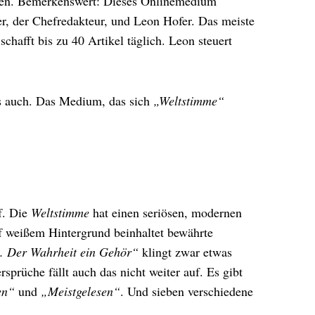
decken. Bemerkenswert: Dieses Onlinemedium
r, der Chefredakteur, und Leon Hofer. Das meiste
chafft bis zu 40 Artikel täglich. Leon steuert
es auch. Das Medium, das sich
„Weltstimme“
uf. Die
Weltstimme
hat einen seriösen, modernen
uf weißem Hintergrund beinhaltet bewährte
. Der Wahrheit ein Gehör“
klingt zwar etwas
rsprüche fällt auch das nicht weiter auf. Es gibt
en“
und
„Meistgelesen“
. Und sieben verschiedene