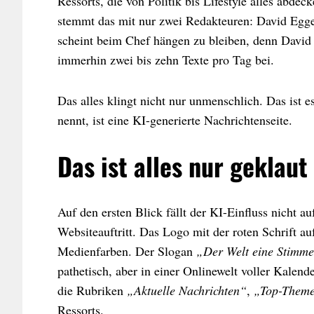
Ressorts, die von Politik bis Lifestyle alles ab
stemmt das mit nur zwei Redakteuren: David Egge
scheint beim Chef hängen zu bleiben, denn David s
immerhin zwei bis zehn Texte pro Tag bei.
Das alles klingt nicht nur unmenschlich. Das ist 
nennt, ist eine KI-generierte Nachrichtenseite.
Das ist alles nur geklaut
Auf den ersten Blick fällt der KI-Einfluss nicht a
Websiteauftritt. Das Logo mit der roten Schrift a
Medienfarben. Der Slogan
„Der Welt eine Stimme
pathetisch, aber in einer Onlinewelt voller Kalende
die Rubriken
„Aktuelle Nachrichten“
,
„Top-Them
Ressorts.