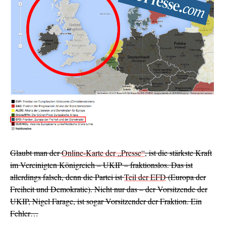
Glaubt man der
Online-Karte der „Presse“
, ist die stärkste Kraft
im Vereinigten Königreich – UKIP – fraktionslos. Das ist
allerdings falsch, denn die Partei ist
Teil der EFD
(Europa der
Freiheit und Demokratie). Nicht nur das – der Vorsitzende der
UKIP, Nigel Farage, ist sogar Vorsitzender der Fraktion. Ein
Fehler…