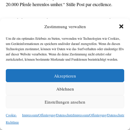
20.000 Pferde herrenlos umher.“ Stille Post par excellence.
Eines haben alle Berichte gemein: Die Quelle ist immer die –
Zustimmung verwalten
spendenfinanzierte – Dubliner Tierschutzorganisation
DSPCA
,
meist in Form ihres Sprechers, Jimmy Cahill. Deren
Um dir ein optimales Erlebnis zu bieten, verwenden wir Technologien wie Cookies,
Mutterorganisation
ISPCA
auf unsere Frage nach einer
um Geräteinformationen zu speichern und/oder darauf zuzugreifen. Wenn du diesen
verlässlichen Quelle:
Technologien zustimmst, können wir Daten wie das Surfverhalten oder eindeutige IDs
auf dieser Website verarbeiten. Wenn du deine Zustimmung nicht erteilst oder
zurückziehst, können bestimmte Merkmale und Funktionen beeinträchtigt werden.
Akzeptieren
There are
no definitive numbers
on horses
Ablehnen
abandoned in Ireland, our Inspectors have
brought in 13 horses in 2007, 16 in 2008, 23 in
Einstellungen ansehen
2009 and 41 so far this year.
Cookie-
Impressum/Offenlegung/Datenschutz
Impressum/Offenlegung/Datenschutz
Richtlinie
Nicht nur irische Medien und Websites irischer Behörden