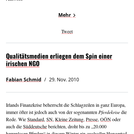
Mehr
Tweet
Qualitätsmedien erliegen dem Spin einer
irischen NGO
Fabian Schmid
29. Nov. 2010
Irlands Finanzkrise beherrscht die Schlagzeilen in ganz Europa,
immer öfter ist jedoch auch von der sogenannten
Pferdekrise
die
Rede. Wie
Standard
,
SN
,
Kleine Zeitung
,
Presse
,
OÖN
oder
auch die
Süddeutsche
berichten, droht bis zu „20.000
herrenlosen Pferden“ in diesem Winter ein qualvoller Hungertod,