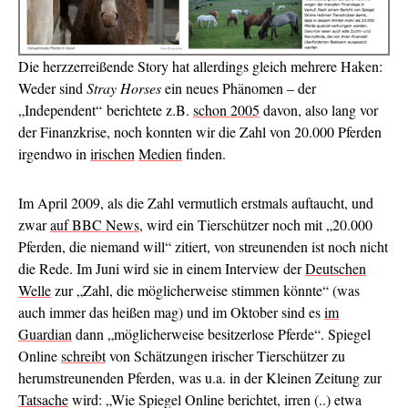
Die herzzerreißende Story hat allerdings gleich mehrere Haken:
Weder sind
Stray Horses
ein neues Phänomen – der
„Independent“ berichtete z.B.
schon 2005
davon, also lang vor
der Finanzkrise, noch konnten wir die Zahl von 20.000 Pferden
irgendwo in
irischen
Medien
finden.
Im April 2009, als die Zahl vermutlich erstmals auftaucht, und
zwar
auf BBC News
, wird ein Tierschützer noch mit „20.000
Pferden, die niemand will“ zitiert, von streunenden ist noch nicht
die Rede. Im Juni wird sie in einem Interview der
Deutschen
Welle
zur „Zahl, die möglicherweise stimmen könnte“ (was
auch immer das heißen mag) und im Oktober sind es
im
Guardian
dann „möglicherweise besitzerlose Pferde“. Spiegel
Online
schreibt
von Schätzungen irischer Tierschützer zu
herumstreunenden Pferden, was u.a. in der Kleinen Zeitung zur
Tatsache
wird: „Wie Spiegel Online berichtet, irren (..) etwa