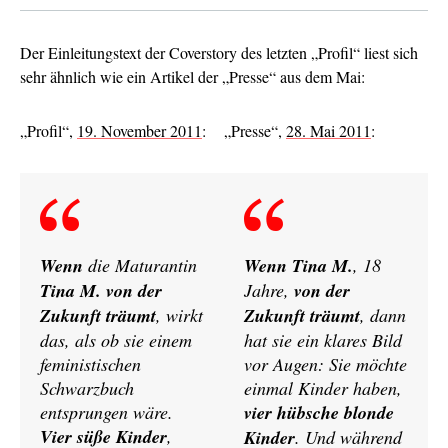
Der Einleitungstext der Coverstory des letzten „Profil“ liest sich
sehr ähnlich wie ein Artikel der „Presse“ aus dem Mai:
„Profil“,
19. November 2011
:
„Presse“,
28. Mai 2011
:
Wenn
die Maturantin
Wenn Tina M.
, 18
Tina M. von der
Jahre,
von der
Zukunft träumt
, wirkt
Zukunft träumt
, dann
das, als ob sie einem
hat sie ein klares Bild
feministischen
vor Augen: Sie möchte
Schwarzbuch
einmal Kinder haben,
entsprungen wäre.
vier hübsche blonde
Vier süße Kinder
,
Kinder
. Und während