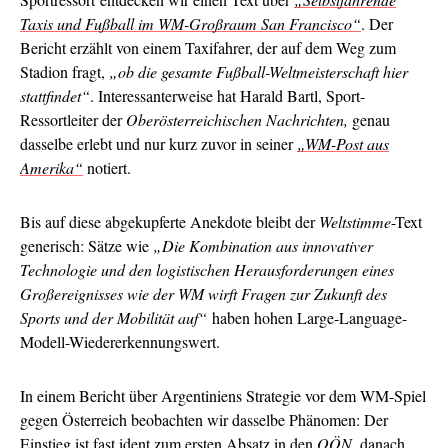
Taxis und Fußball im WM-Großraum San Francisco“
. Der
Bericht erzählt von einem Taxifahrer, der auf dem Weg zum
Stadion fragt,
„ob die gesamte Fußball-Weltmeisterschaft hier
stattfindet“
. Interessanterweise hat Harald Bartl, Sport-
Ressortleiter der
Oberösterreichischen Nachrichten,
genau
dasselbe erlebt und nur kurz zuvor in seiner
„WM-Post aus
Amerika“
notiert.
Bis auf diese abgekupferte Anekdote bleibt der
Weltstimme
-Text
generisch: Sätze wie
„Die Kombination aus innovativer
Technologie und den logistischen Herausforderungen eines
Großereignisses wie der WM wirft Fragen zur Zukunft des
Sports und der Mobilität auf“
haben hohen Large-Language-
Modell-Wiedererkennungswert.
In einem Bericht über Argentiniens Strategie vor dem WM-Spiel
gegen Österreich beobachten wir dasselbe Phänomen: Der
Einstieg ist fast ident
zum ersten Absatz
in den
OÖN
, danach