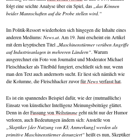
folgt eine seichte Analyse über ein Spiel, das
„das Können
beider Mannschaften auf die Probe stellen wird.“
Im Politik-Ressort wiederholen sich hingegen die Inhalte eines
anderen Mediums:
News.at
. Am 19. Juni erscheint ein Artikel
mit dem kryptischen Titel „
Maschinenstürmer verüben Angriffe
auf Industrieanlagen in mehreren Ländern“
. Warum
ausgerechnet ein Foto von Journalist und Moderator Michael
Fleischhacker als Titelbild fungiert, erschließt sich nur, wenn
man den Text auch andernorts sucht. Er liest sich nämlich wie
die Kolumne, die Fleischhacker zuvor
für
News
verfasst hat
.
Es ist ein spannendes Beispiel dafür, wie der (mutmaßliche)
Einsatz von künstlicher Intelligenz Meinungsbeiträge glättet.
Denn in der
Fassung von
Weltstimme
geht nicht nur der Humor
verloren, auch Bedeutungen ändern sich: Anstelle von
„Skeptiker [der Nutzung von KI; Anmerkung] werden als
primitive Maschinenstürmer denunziert“
heißt es nun, Skeptiker