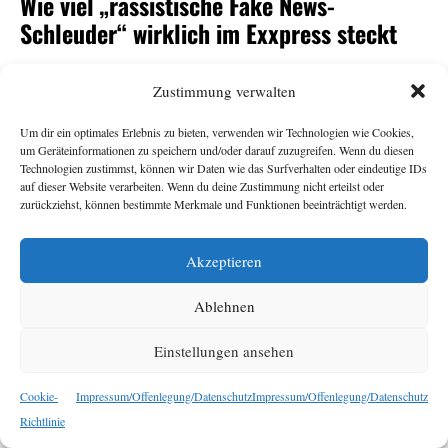
Wie viel „rassistische Fake News-
Schleuder“ wirklich im Exxpress steckt
Andrea Gutschi
11. Juni 2026
Zustimmung verwalten
Um dir ein optimales Erlebnis zu bieten, verwenden wir Technologien wie Cookies,
-Herausgeberin Eva Schütz war eine von vielen
Exxpress
um Geräteinformationen zu speichern und/oder darauf zuzugreifen. Wenn du diesen
Überraschungskandidat:innen für den
-
ORF
Technologien zustimmst, können wir Daten wie das Surfverhalten oder eindeutige IDs
auf dieser Website verarbeiten. Wenn du deine Zustimmung nicht erteilst oder
Generalsposten. Armin Wolf tat auf der Plattform Bluesky
zurückziehst, können bestimmte Merkmale und Funktionen beeinträchtigt werden.
seine Ratlosigkeit über ihre Nominierung durch den
Stiftungsrat kund und bezeichnete den
als
Exxpress
„rechte,
Akzeptieren
. Das sorgte für
rassistische Fake News-Schleuder“
Empörung, vor allem beim
. Dabei sollte der
Exxpress
Ablehnen
Redaktion ihr eigener Umgang mit Falschnachrichten und
rassistischen Narrativen nichts Neues sein. Eine
Einstellungen ansehen
Bestandsaufnahme.
Cookie-
Impressum/Offenlegung/Datenschutz
Impressum/Offenlegung/Datenschutz
Richtlinie