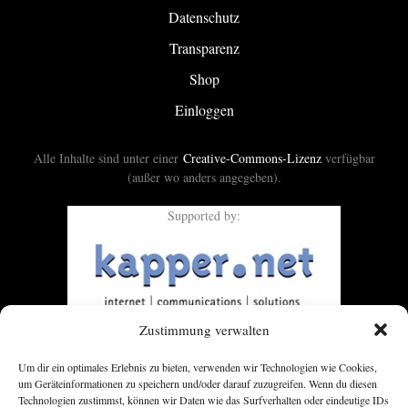
Datenschutz
Transparenz
Shop
Einloggen
Alle Inhalte sind unter einer
Creative-Commons-Lizenz
verfügbar
(außer wo anders angegeben).
Supported by:
Zustimmung verwalten
Um dir ein optimales Erlebnis zu bieten, verwenden wir Technologien wie Cookies,
um Geräteinformationen zu speichern und/oder darauf zuzugreifen. Wenn du diesen
Technologien zustimmst, können wir Daten wie das Surfverhalten oder eindeutige IDs