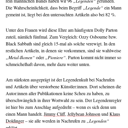
rein männlichen Bands haben wir 96
„Legenden“
gefunden.
Die Wahrscheinlichkeit, dass beim Begriff
„Legende“
ein Mann
gemeint ist, liegt bei den untersuchten Artikeln also bei 82 %.
Unter den Frauen wird diese Ehre am häufigsten Dolly Parton
zuteil, nämlich fünfmal. Zum Vergleich: Ozzy Osbourne bzw.
Black Sabbath sind gleich 15-mal als solche verewigt. In den
restlichen Artikeln, in denen sie vorkommen, sind sie wahlweise
„Metal-Ikonen“
oder
„Pioniere“
. Parton kommt nicht immer so
schmeichelhaft davon, mehr dazu weiter unten.
Am stärksten ausgeprägt ist der Legendenkult bei Nachrufen
und Artikeln über verstorbene Künstler:innen. Dort scheinen die
Autor:innen aller Publikationen keine Scheu zu haben, zu
überschwänglich in ihrer Wortwahl zu sein. Der Legendenregler
ist hier bis zum Anschlag aufgedreht – wenn es sich denn um
einen Mann handelt.
Jimmy Cliff
,
Jellybean Johnson
und
Klaus
Doldinger
– sie alle werden in Nachrufen zu
„Legenden“
erklärt.