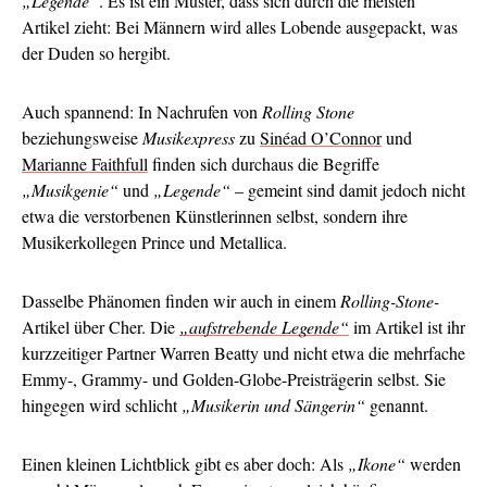
„Legende“
. Es ist ein Muster, dass sich durch die meisten
Artikel zieht: Bei Männern wird alles Lobende ausgepackt, was
der Duden so hergibt.
Auch spannend: In Nachrufen von
Rolling Stone
beziehungsweise
Musikexpress
zu
Sinéad O’Connor
und
Marianne Faithfull
finden sich durchaus die Begriffe
„Musikgenie“
und
„Legende“
– gemeint sind damit jedoch nicht
etwa die verstorbenen Künstlerinnen selbst, sondern ihre
Musikerkollegen Prince und Metallica.
Dasselbe Phänomen finden wir auch in einem
Rolling-Stone-
Artikel über Cher. Die
„aufstrebende Legende“
im Artikel ist ihr
kurzzeitiger Partner Warren Beatty und nicht etwa die mehrfache
Emmy-, Grammy- und Golden-Globe-Preisträgerin selbst. Sie
hingegen wird schlicht
„Musikerin und Sängerin“
genannt.
Einen kleinen Lichtblick gibt es aber doch: Als
„Ikone“
werden