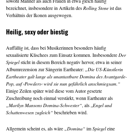
sowohl Männer als auch Frauen in etwa gleich häufig
bezeichnet, insbesondere in Artikeln des
Rolling Stone
ist das
Verhältnis der Ikonen ausgewogen.
Heilig, sexy oder biestig
Auffällig ist, dass bei Musikerinnen besonders häufig
sexualisierte Klischees zum Einsatz kommen. Insbesondere
Der
Spiegel
sticht in diesem Bereich negativ hervor, etwa in seiner
Albumrezension zur Sängerin Eartheater:
„Die US-Künstlerin
Eartheater galt lange als unantastbare Domina des Avantgarde-
Pop, auf ›Powders‹ wird sie nun gefährlich anschmiegsam.“
Einige Zeilen später wird diese vom Autor gesetzte
Zuschreibung noch einmal verstärkt, wenn Eartheater als
„Marilyn Mansons Domina-Schwester“
, als „
Engel und
Schattenwesen zugleich“
beschrieben wird.
Allgemein scheint es, als wäre
„Domina“
im
Spiegel
eine