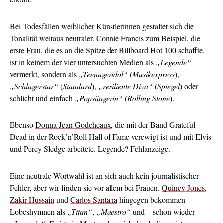
Bei Todesfällen weiblicher Künstlerinnen gestaltet sich die
Tonalität weitaus neutraler. Connie Francis zum Beispiel,
die
erste Frau
, die es an die Spitze der Billboard Hot 100 schaffte,
ist in keinem der vier untersuchten Medien als
„Legende“
vermerkt, sondern als
„Teenageridol“
(
Musikexpress
),
„Schlagerstar“
(
Standard
),
„resiliente Diva“
(
Spiegel
) oder
schlicht und einfach
„Popsängerin“
(
Rolling Stone
).
Ebenso
Donna Jean Godcheaux
, die mit der Band Grateful
Dead in der Rock’n’Roll Hall of Fame verewigt ist und mit Elvis
und Percy Sledge arbeitete. Legende? Fehlanzeige.
Eine neutrale Wortwahl ist an sich auch kein journalistischer
Fehler, aber wir finden sie vor allem bei Frauen.
Quincy Jones
,
Zakir Hussain
und
Carlos Santana
hingegen bekommen
Lobeshymnen als
„Titan“
,
„Maestro“
und – schon wieder –