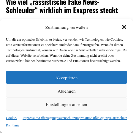
Wie viel „rassistische Fake News-
Schleuder“ wirklich im Exxpress steckt
Andrea Gutschi
11. Juni 2026
Zustimmung verwalten
Um dir ein optimales Erlebnis zu bieten, verwenden wir Technologien wie Cookies,
-Herausgeberin Eva Schütz war eine von vielen
Exxpress
um Geräteinformationen zu speichern und/oder darauf zuzugreifen. Wenn du diesen
Überraschungskandidat:innen für den
-
ORF
Technologien zustimmst, können wir Daten wie das Surfverhalten oder eindeutige IDs
auf dieser Website verarbeiten. Wenn du deine Zustimmung nicht erteilst oder
Generalsposten. Armin Wolf tat auf der Plattform Bluesky
zurückziehst, können bestimmte Merkmale und Funktionen beeinträchtigt werden.
seine Ratlosigkeit über ihre Nominierung durch den
Stiftungsrat kund und bezeichnete den
als
Exxpress
„rechte,
Akzeptieren
. Das sorgte für
rassistische Fake News-Schleuder“
Empörung, vor allem beim
. Dabei sollte der
Exxpress
Ablehnen
Redaktion ihr eigener Umgang mit Falschnachrichten und
rassistischen Narrativen nichts Neues sein. Eine
Einstellungen ansehen
Bestandsaufnahme.
Cookie-
Impressum/Offenlegung/Datenschutz
Impressum/Offenlegung/Datenschutz
Richtlinie