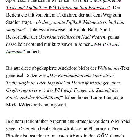
Taxis und Fußball im WM-Großraum San Francisco“
. Der
Bericht erzählt von einem Taxifahrer, der auf dem Weg zum
Stadion fragt,
„ob die gesamte Fußball-Weltmeisterschaft hier
stattfindet“
. Interessanterweise hat Harald Bartl, Sport-
Ressortleiter der
Oberösterreichischen Nachrichten,
genau
dasselbe erlebt und nur kurz zuvor in seiner
„WM-Post aus
Amerika“
notiert.
Bis auf diese abgekupferte Anekdote bleibt der
Weltstimme
-Text
generisch: Sätze wie
„Die Kombination aus innovativer
Technologie und den logistischen Herausforderungen eines
Großereignisses wie der WM wirft Fragen zur Zukunft des
Sports und der Mobilität auf“
haben hohen Large-Language-
Modell-Wiedererkennungswert.
In einem Bericht über Argentiniens Strategie vor dem WM-Spiel
gegen Österreich beobachten wir dasselbe Phänomen: Der
Einstieg ist fast ident
zum ersten Absatz
in den
OÖN
, danach