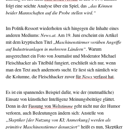
folgt eine seichte Analyse über ein Spiel, das
„das Können
beider Mannschaften auf die Probe stellen wird.“
Im Politik-Ressort wiederholen sich hingegen die Inhalte eines
anderen Mediums:
News.at
. Am 19. Juni erscheint ein Artikel
mit dem kryptischen Titel „
Maschinenstürmer verüben Angriffe
auf Industrieanlagen in mehreren Ländern“
. Warum
ausgerechnet ein Foto von Journalist und Moderator Michael
Fleischhacker als Titelbild fungiert, erschließt sich nur, wenn
man den Text auch andernorts sucht. Er liest sich nämlich wie
die Kolumne, die Fleischhacker zuvor
für
News
verfasst hat
.
Es ist ein spannendes Beispiel dafür, wie der (mutmaßliche)
Einsatz von künstlicher Intelligenz Meinungsbeiträge glättet.
Denn in der
Fassung von
Weltstimme
geht nicht nur der Humor
verloren, auch Bedeutungen ändern sich: Anstelle von
„Skeptiker [der Nutzung von KI; Anmerkung] werden als
primitive Maschinenstürmer denunziert“
heißt es nun, Skeptiker