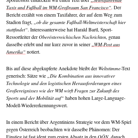
Taxis und Fußball im WM-Großraum San Francisco“
. Der
Bericht erzählt von einem Taxifahrer, der auf dem Weg zum
Stadion fragt,
„ob die gesamte Fußball-Weltmeisterschaft hier
stattfindet“
. Interessanterweise hat Harald Bartl, Sport-
Ressortleiter der
Oberösterreichischen Nachrichten,
genau
dasselbe erlebt und nur kurz zuvor in seiner
„WM-Post aus
Amerika“
notiert.
Bis auf diese abgekupferte Anekdote bleibt der
Weltstimme
-Text
generisch: Sätze wie
„Die Kombination aus innovativer
Technologie und den logistischen Herausforderungen eines
Großereignisses wie der WM wirft Fragen zur Zukunft des
Sports und der Mobilität auf“
haben hohen Large-Language-
Modell-Wiedererkennungswert.
In einem Bericht über Argentiniens Strategie vor dem WM-Spiel
gegen Österreich beobachten wir dasselbe Phänomen: Der
Einstieg ist fast ident
zum ersten Absatz
in den
OÖN
, danach