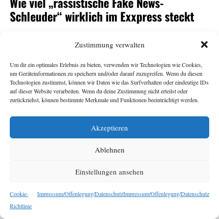
Wie viel „rassistische Fake News-
Schleuder“ wirklich im Exxpress steckt
Andrea Gutschi
11. Juni 2026
Zustimmung verwalten
Um dir ein optimales Erlebnis zu bieten, verwenden wir Technologien wie Cookies,
-Herausgeberin Eva Schütz war eine von vielen
Exxpress
um Geräteinformationen zu speichern und/oder darauf zuzugreifen. Wenn du diesen
Überraschungskandidat:innen für den
-
ORF
Technologien zustimmst, können wir Daten wie das Surfverhalten oder eindeutige IDs
auf dieser Website verarbeiten. Wenn du deine Zustimmung nicht erteilst oder
Generalsposten. Armin Wolf tat auf der Plattform Bluesky
zurückziehst, können bestimmte Merkmale und Funktionen beeinträchtigt werden.
seine Ratlosigkeit über ihre Nominierung durch den
Stiftungsrat kund und bezeichnete den
als
Exxpress
„rechte,
Akzeptieren
. Das sorgte für
rassistische Fake News-Schleuder“
Empörung, vor allem beim
. Dabei sollte der
Exxpress
Ablehnen
Redaktion ihr eigener Umgang mit Falschnachrichten und
rassistischen Narrativen nichts Neues sein. Eine
Einstellungen ansehen
Bestandsaufnahme.
Cookie-
Impressum/Offenlegung/Datenschutz
Impressum/Offenlegung/Datenschutz
Richtlinie