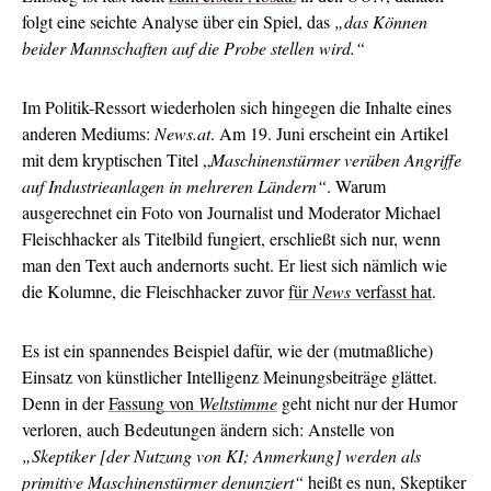
folgt eine seichte Analyse über ein Spiel, das
„das Können
beider Mannschaften auf die Probe stellen wird.“
Im Politik-Ressort wiederholen sich hingegen die Inhalte eines
anderen Mediums:
News.at
. Am 19. Juni erscheint ein Artikel
mit dem kryptischen Titel „
Maschinenstürmer verüben Angriffe
auf Industrieanlagen in mehreren Ländern“
. Warum
ausgerechnet ein Foto von Journalist und Moderator Michael
Fleischhacker als Titelbild fungiert, erschließt sich nur, wenn
man den Text auch andernorts sucht. Er liest sich nämlich wie
die Kolumne, die Fleischhacker zuvor
für
News
verfasst hat
.
Es ist ein spannendes Beispiel dafür, wie der (mutmaßliche)
Einsatz von künstlicher Intelligenz Meinungsbeiträge glättet.
Denn in der
Fassung von
Weltstimme
geht nicht nur der Humor
verloren, auch Bedeutungen ändern sich: Anstelle von
„Skeptiker [der Nutzung von KI; Anmerkung] werden als
primitive Maschinenstürmer denunziert“
heißt es nun, Skeptiker