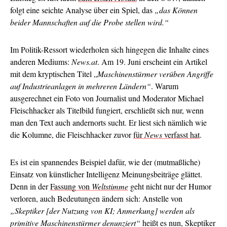
folgt eine seichte Analyse über ein Spiel, das
„das Können
beider Mannschaften auf die Probe stellen wird.“
Im Politik-Ressort wiederholen sich hingegen die Inhalte eines
anderen Mediums:
News.at
. Am 19. Juni erscheint ein Artikel
mit dem kryptischen Titel „
Maschinenstürmer verüben Angriffe
auf Industrieanlagen in mehreren Ländern“
. Warum
ausgerechnet ein Foto von Journalist und Moderator Michael
Fleischhacker als Titelbild fungiert, erschließt sich nur, wenn
man den Text auch andernorts sucht. Er liest sich nämlich wie
die Kolumne, die Fleischhacker zuvor
für
News
verfasst hat
.
Es ist ein spannendes Beispiel dafür, wie der (mutmaßliche)
Einsatz von künstlicher Intelligenz Meinungsbeiträge glättet.
Denn in der
Fassung von
Weltstimme
geht nicht nur der Humor
verloren, auch Bedeutungen ändern sich: Anstelle von
„Skeptiker [der Nutzung von KI; Anmerkung] werden als
primitive Maschinenstürmer denunziert“
heißt es nun, Skeptiker