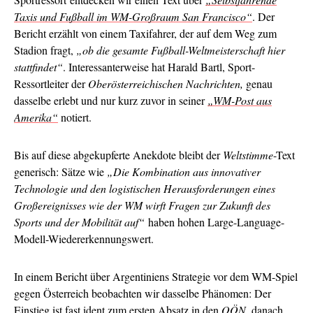
Taxis und Fußball im WM-Großraum San Francisco“
. Der
Bericht erzählt von einem Taxifahrer, der auf dem Weg zum
Stadion fragt,
„ob die gesamte Fußball-Weltmeisterschaft hier
stattfindet“
. Interessanterweise hat Harald Bartl, Sport-
Ressortleiter der
Oberösterreichischen Nachrichten,
genau
dasselbe erlebt und nur kurz zuvor in seiner
„WM-Post aus
Amerika“
notiert.
Bis auf diese abgekupferte Anekdote bleibt der
Weltstimme
-Text
generisch: Sätze wie
„Die Kombination aus innovativer
Technologie und den logistischen Herausforderungen eines
Großereignisses wie der WM wirft Fragen zur Zukunft des
Sports und der Mobilität auf“
haben hohen Large-Language-
Modell-Wiedererkennungswert.
In einem Bericht über Argentiniens Strategie vor dem WM-Spiel
gegen Österreich beobachten wir dasselbe Phänomen: Der
Einstieg ist fast ident
zum ersten Absatz
in den
OÖN
, danach