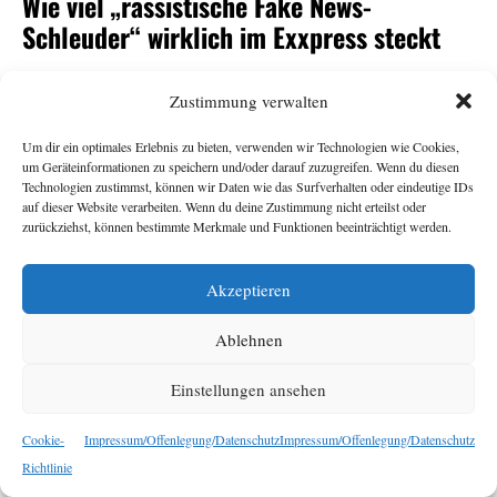
Wie viel „rassistische Fake News-
Schleuder“ wirklich im Exxpress steckt
Andrea Gutschi
11. Juni 2026
Zustimmung verwalten
Um dir ein optimales Erlebnis zu bieten, verwenden wir Technologien wie Cookies,
-Herausgeberin Eva Schütz war eine von vielen
Exxpress
um Geräteinformationen zu speichern und/oder darauf zuzugreifen. Wenn du diesen
Überraschungskandidat:innen für den
-
ORF
Technologien zustimmst, können wir Daten wie das Surfverhalten oder eindeutige IDs
auf dieser Website verarbeiten. Wenn du deine Zustimmung nicht erteilst oder
Generalsposten. Armin Wolf tat auf der Plattform Bluesky
zurückziehst, können bestimmte Merkmale und Funktionen beeinträchtigt werden.
seine Ratlosigkeit über ihre Nominierung durch den
Stiftungsrat kund und bezeichnete den
als
Exxpress
„rechte,
Akzeptieren
. Das sorgte für
rassistische Fake News-Schleuder“
Empörung, vor allem beim
. Dabei sollte der
Exxpress
Ablehnen
Redaktion ihr eigener Umgang mit Falschnachrichten und
rassistischen Narrativen nichts Neues sein. Eine
Einstellungen ansehen
Bestandsaufnahme.
Cookie-
Impressum/Offenlegung/Datenschutz
Impressum/Offenlegung/Datenschutz
Richtlinie