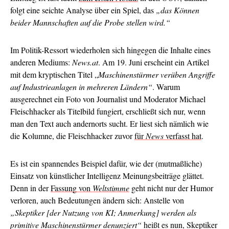
folgt eine seichte Analyse über ein Spiel, das
„das Können
beider Mannschaften auf die Probe stellen wird.“
Im Politik-Ressort wiederholen sich hingegen die Inhalte eines
anderen Mediums:
News.at
. Am 19. Juni erscheint ein Artikel
mit dem kryptischen Titel „
Maschinenstürmer verüben Angriffe
auf Industrieanlagen in mehreren Ländern“
. Warum
ausgerechnet ein Foto von Journalist und Moderator Michael
Fleischhacker als Titelbild fungiert, erschließt sich nur, wenn
man den Text auch andernorts sucht. Er liest sich nämlich wie
die Kolumne, die Fleischhacker zuvor
für
News
verfasst hat
.
Es ist ein spannendes Beispiel dafür, wie der (mutmaßliche)
Einsatz von künstlicher Intelligenz Meinungsbeiträge glättet.
Denn in der
Fassung von
Weltstimme
geht nicht nur der Humor
verloren, auch Bedeutungen ändern sich: Anstelle von
„Skeptiker [der Nutzung von KI; Anmerkung] werden als
primitive Maschinenstürmer denunziert“
heißt es nun, Skeptiker