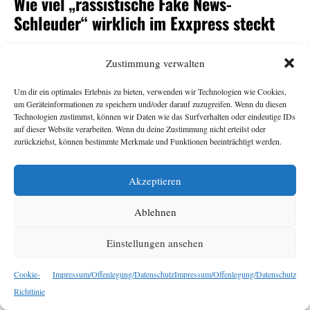
Wie viel „rassistische Fake News-
Schleuder“ wirklich im Exxpress steckt
Andrea Gutschi
11. Juni 2026
Zustimmung verwalten
Um dir ein optimales Erlebnis zu bieten, verwenden wir Technologien wie Cookies,
-Herausgeberin Eva Schütz war eine von vielen
Exxpress
um Geräteinformationen zu speichern und/oder darauf zuzugreifen. Wenn du diesen
Überraschungskandidat:innen für den
-
ORF
Technologien zustimmst, können wir Daten wie das Surfverhalten oder eindeutige IDs
auf dieser Website verarbeiten. Wenn du deine Zustimmung nicht erteilst oder
Generalsposten. Armin Wolf tat auf der Plattform Bluesky
zurückziehst, können bestimmte Merkmale und Funktionen beeinträchtigt werden.
seine Ratlosigkeit über ihre Nominierung durch den
Stiftungsrat kund und bezeichnete den
als
Exxpress
„rechte,
Akzeptieren
. Das sorgte für
rassistische Fake News-Schleuder“
Empörung, vor allem beim
. Dabei sollte der
Exxpress
Ablehnen
Redaktion ihr eigener Umgang mit Falschnachrichten und
rassistischen Narrativen nichts Neues sein. Eine
Einstellungen ansehen
Bestandsaufnahme.
Cookie-
Impressum/Offenlegung/Datenschutz
Impressum/Offenlegung/Datenschutz
Richtlinie