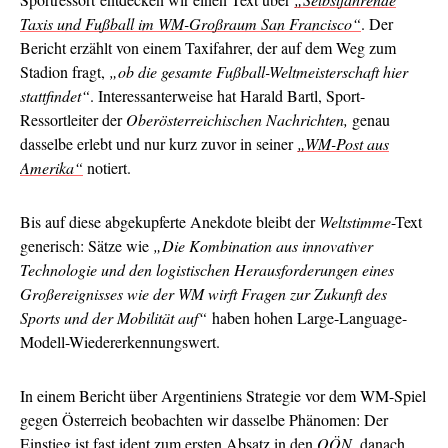
Taxis und Fußball im WM-Großraum San Francisco“
. Der
Bericht erzählt von einem Taxifahrer, der auf dem Weg zum
Stadion fragt,
„ob die gesamte Fußball-Weltmeisterschaft hier
stattfindet“
. Interessanterweise hat Harald Bartl, Sport-
Ressortleiter der
Oberösterreichischen Nachrichten,
genau
dasselbe erlebt und nur kurz zuvor in seiner
„WM-Post aus
Amerika“
notiert.
Bis auf diese abgekupferte Anekdote bleibt der
Weltstimme
-Text
generisch: Sätze wie
„Die Kombination aus innovativer
Technologie und den logistischen Herausforderungen eines
Großereignisses wie der WM wirft Fragen zur Zukunft des
Sports und der Mobilität auf“
haben hohen Large-Language-
Modell-Wiedererkennungswert.
In einem Bericht über Argentiniens Strategie vor dem WM-Spiel
gegen Österreich beobachten wir dasselbe Phänomen: Der
Einstieg ist fast ident
zum ersten Absatz
in den
OÖN
, danach