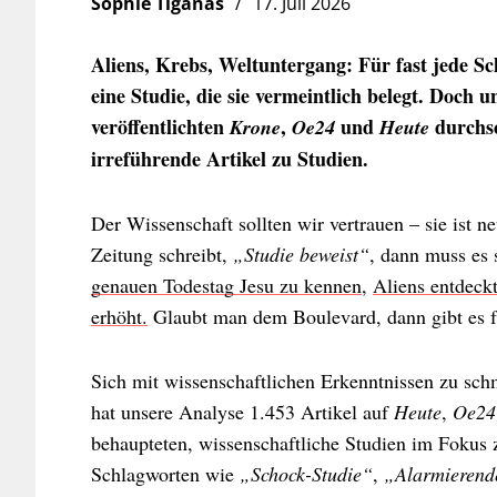
Sophie Tiganas
17. Juli 2026
Aliens, Krebs, Weltuntergang: Für fast jede Sc
eine Studie, die sie vermeintlich belegt. Doch 
veröffentlichten
,
und
durchsc
Krone
Oe24
Heute
irreführende Artikel zu Studien.
Der Wissenschaft sollten wir vertrauen – sie ist ne
Zeitung schreibt,
„Studie beweist“
, dann muss es 
genauen Todestag Jesu zu kennen
,
Aliens entdeck
erhöht.
Glaubt man dem Boulevard, dann gibt es fü
Sich mit wissenschaftlichen Erkenntnissen zu sch
hat unsere Analyse 1.453 Artikel auf
Heute
,
Oe24
behaupteten, wissenschaftliche Studien im Fokus 
Schlagworten wie
„Schock-Studie“
,
„Alarmierend