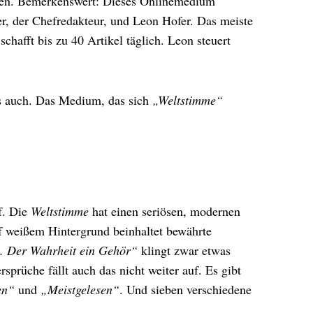
decken. Bemerkenswert: Dieses Onlinemedium
r, der Chefredakteur, und Leon Hofer. Das meiste
chafft bis zu 40 Artikel täglich. Leon steuert
es auch. Das Medium, das sich
„Weltstimme“
uf. Die
Weltstimme
hat einen seriösen, modernen
uf weißem Hintergrund beinhaltet bewährte
. Der Wahrheit ein Gehör“
klingt zwar etwas
rsprüche fällt auch das nicht weiter auf. Es gibt
en“
und
„Meistgelesen“
. Und sieben verschiedene