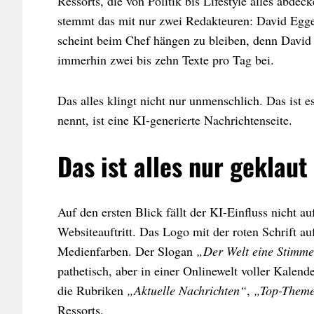
Ressorts, die von Politik bis Lifestyle alles ab
stemmt das mit nur zwei Redakteuren: David Egge
scheint beim Chef hängen zu bleiben, denn David s
immerhin zwei bis zehn Texte pro Tag bei.
Das alles klingt nicht nur unmenschlich. Das ist 
nennt, ist eine KI-generierte Nachrichtenseite.
Das ist alles nur geklaut
Auf den ersten Blick fällt der KI-Einfluss nicht a
Websiteauftritt. Das Logo mit der roten Schrift a
Medienfarben. Der Slogan
„Der Welt eine Stimme
pathetisch, aber in einer Onlinewelt voller Kalende
die Rubriken
„Aktuelle Nachrichten“
,
„Top-Them
Ressorts.