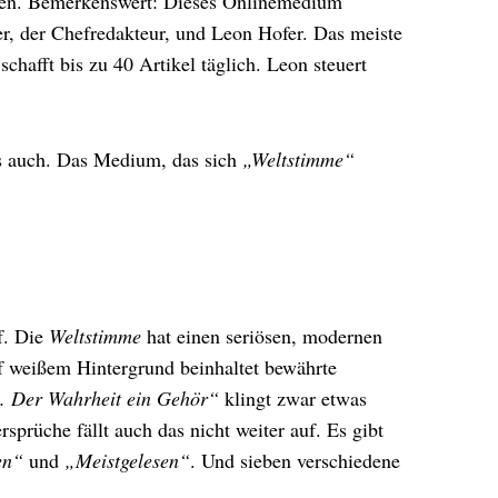
decken. Bemerkenswert: Dieses Onlinemedium
r, der Chefredakteur, und Leon Hofer. Das meiste
chafft bis zu 40 Artikel täglich. Leon steuert
es auch. Das Medium, das sich
„Weltstimme“
uf. Die
Weltstimme
hat einen seriösen, modernen
uf weißem Hintergrund beinhaltet bewährte
. Der Wahrheit ein Gehör“
klingt zwar etwas
rsprüche fällt auch das nicht weiter auf. Es gibt
en“
und
„Meistgelesen“
. Und sieben verschiedene