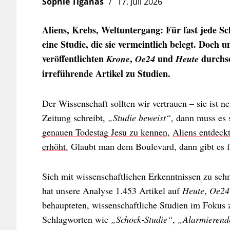
Sophie Tiganas
17. Juli 2026
Aliens, Krebs, Weltuntergang: Für fast jede Sc
eine Studie, die sie vermeintlich belegt. Doch 
veröffentlichten
,
und
durchsc
Krone
Oe24
Heute
irreführende Artikel zu Studien.
Der Wissenschaft sollten wir vertrauen – sie ist ne
Zeitung schreibt,
„Studie beweist“
, dann muss es 
genauen Todestag Jesu zu kennen
,
Aliens entdeck
erhöht.
Glaubt man dem Boulevard, dann gibt es fü
Sich mit wissenschaftlichen Erkenntnissen zu sch
hat unsere Analyse 1.453 Artikel auf
Heute
,
Oe24
behaupteten, wissenschaftliche Studien im Fokus 
Schlagworten wie
„Schock-Studie“
,
„Alarmierend