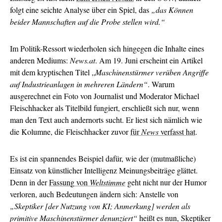
folgt eine seichte Analyse über ein Spiel, das
„das Können
beider Mannschaften auf die Probe stellen wird.“
Im Politik-Ressort wiederholen sich hingegen die Inhalte eines
anderen Mediums:
News.at
. Am 19. Juni erscheint ein Artikel
mit dem kryptischen Titel „
Maschinenstürmer verüben Angriffe
auf Industrieanlagen in mehreren Ländern“
. Warum
ausgerechnet ein Foto von Journalist und Moderator Michael
Fleischhacker als Titelbild fungiert, erschließt sich nur, wenn
man den Text auch andernorts sucht. Er liest sich nämlich wie
die Kolumne, die Fleischhacker zuvor
für
News
verfasst hat
.
Es ist ein spannendes Beispiel dafür, wie der (mutmaßliche)
Einsatz von künstlicher Intelligenz Meinungsbeiträge glättet.
Denn in der
Fassung von
Weltstimme
geht nicht nur der Humor
verloren, auch Bedeutungen ändern sich: Anstelle von
„Skeptiker [der Nutzung von KI; Anmerkung] werden als
primitive Maschinenstürmer denunziert“
heißt es nun, Skeptiker