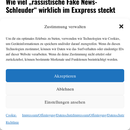
Wie viel „rassistische Fake News-
Schleuder“ wirklich im Exxpress steckt
Andrea Gutschi
11. Juni 2026
Zustimmung verwalten
Um dir ein optimales Erlebnis zu bieten, verwenden wir Technologien wie Cookies,
-Herausgeberin Eva Schütz war eine von vielen
Exxpress
um Geräteinformationen zu speichern und/oder darauf zuzugreifen. Wenn du diesen
Überraschungskandidat:innen für den
-
ORF
Technologien zustimmst, können wir Daten wie das Surfverhalten oder eindeutige IDs
auf dieser Website verarbeiten. Wenn du deine Zustimmung nicht erteilst oder
Generalsposten. Armin Wolf tat auf der Plattform Bluesky
zurückziehst, können bestimmte Merkmale und Funktionen beeinträchtigt werden.
seine Ratlosigkeit über ihre Nominierung durch den
Stiftungsrat kund und bezeichnete den
als
Exxpress
„rechte,
Akzeptieren
. Das sorgte für
rassistische Fake News-Schleuder“
Empörung, vor allem beim
. Dabei sollte der
Exxpress
Ablehnen
Redaktion ihr eigener Umgang mit Falschnachrichten und
rassistischen Narrativen nichts Neues sein. Eine
Einstellungen ansehen
Bestandsaufnahme.
Cookie-
Impressum/Offenlegung/Datenschutz
Impressum/Offenlegung/Datenschutz
Richtlinie