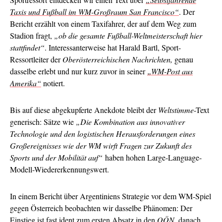
Taxis und Fußball im WM-Großraum San Francisco“
. Der
Bericht erzählt von einem Taxifahrer, der auf dem Weg zum
Stadion fragt,
„ob die gesamte Fußball-Weltmeisterschaft hier
stattfindet“
. Interessanterweise hat Harald Bartl, Sport-
Ressortleiter der
Oberösterreichischen Nachrichten,
genau
dasselbe erlebt und nur kurz zuvor in seiner
„WM-Post aus
Amerika“
notiert.
Bis auf diese abgekupferte Anekdote bleibt der
Weltstimme
-Text
generisch: Sätze wie
„Die Kombination aus innovativer
Technologie und den logistischen Herausforderungen eines
Großereignisses wie der WM wirft Fragen zur Zukunft des
Sports und der Mobilität auf“
haben hohen Large-Language-
Modell-Wiedererkennungswert.
In einem Bericht über Argentiniens Strategie vor dem WM-Spiel
gegen Österreich beobachten wir dasselbe Phänomen: Der
Einstieg ist fast ident
zum ersten Absatz
in den
OÖN
, danach