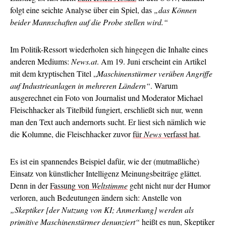
folgt eine seichte Analyse über ein Spiel, das
„das Können
beider Mannschaften auf die Probe stellen wird.“
Im Politik-Ressort wiederholen sich hingegen die Inhalte eines
anderen Mediums:
News.at
. Am 19. Juni erscheint ein Artikel
mit dem kryptischen Titel „
Maschinenstürmer verüben Angriffe
auf Industrieanlagen in mehreren Ländern“
. Warum
ausgerechnet ein Foto von Journalist und Moderator Michael
Fleischhacker als Titelbild fungiert, erschließt sich nur, wenn
man den Text auch andernorts sucht. Er liest sich nämlich wie
die Kolumne, die Fleischhacker zuvor
für
News
verfasst hat
.
Es ist ein spannendes Beispiel dafür, wie der (mutmaßliche)
Einsatz von künstlicher Intelligenz Meinungsbeiträge glättet.
Denn in der
Fassung von
Weltstimme
geht nicht nur der Humor
verloren, auch Bedeutungen ändern sich: Anstelle von
„Skeptiker [der Nutzung von KI; Anmerkung] werden als
primitive Maschinenstürmer denunziert“
heißt es nun, Skeptiker