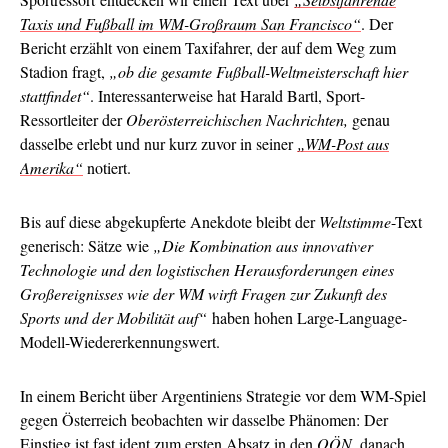
Taxis und Fußball im WM-Großraum San Francisco“
. Der
Bericht erzählt von einem Taxifahrer, der auf dem Weg zum
Stadion fragt,
„ob die gesamte Fußball-Weltmeisterschaft hier
stattfindet“
. Interessanterweise hat Harald Bartl, Sport-
Ressortleiter der
Oberösterreichischen Nachrichten,
genau
dasselbe erlebt und nur kurz zuvor in seiner
„WM-Post aus
Amerika“
notiert.
Bis auf diese abgekupferte Anekdote bleibt der
Weltstimme
-Text
generisch: Sätze wie
„Die Kombination aus innovativer
Technologie und den logistischen Herausforderungen eines
Großereignisses wie der WM wirft Fragen zur Zukunft des
Sports und der Mobilität auf“
haben hohen Large-Language-
Modell-Wiedererkennungswert.
In einem Bericht über Argentiniens Strategie vor dem WM-Spiel
gegen Österreich beobachten wir dasselbe Phänomen: Der
Einstieg ist fast ident
zum ersten Absatz
in den
OÖN
, danach