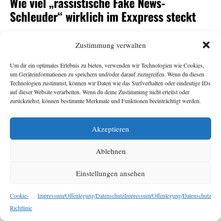
Wie viel „rassistische Fake News-
Schleuder“ wirklich im Exxpress steckt
Andrea Gutschi
11. Juni 2026
Zustimmung verwalten
Um dir ein optimales Erlebnis zu bieten, verwenden wir Technologien wie Cookies,
-Herausgeberin Eva Schütz war eine von vielen
Exxpress
um Geräteinformationen zu speichern und/oder darauf zuzugreifen. Wenn du diesen
Überraschungskandidat:innen für den
-
ORF
Technologien zustimmst, können wir Daten wie das Surfverhalten oder eindeutige IDs
auf dieser Website verarbeiten. Wenn du deine Zustimmung nicht erteilst oder
Generalsposten. Armin Wolf tat auf der Plattform Bluesky
zurückziehst, können bestimmte Merkmale und Funktionen beeinträchtigt werden.
seine Ratlosigkeit über ihre Nominierung durch den
Stiftungsrat kund und bezeichnete den
als
Exxpress
„rechte,
Akzeptieren
. Das sorgte für
rassistische Fake News-Schleuder“
Empörung, vor allem beim
. Dabei sollte der
Exxpress
Ablehnen
Redaktion ihr eigener Umgang mit Falschnachrichten und
rassistischen Narrativen nichts Neues sein. Eine
Einstellungen ansehen
Bestandsaufnahme.
Cookie-
Impressum/Offenlegung/Datenschutz
Impressum/Offenlegung/Datenschutz
Richtlinie