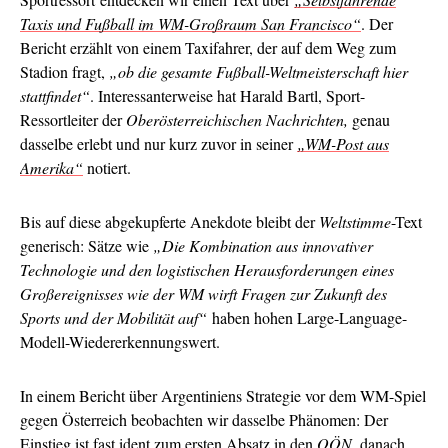
Taxis und Fußball im WM-Großraum San Francisco“
. Der
Bericht erzählt von einem Taxifahrer, der auf dem Weg zum
Stadion fragt,
„ob die gesamte Fußball-Weltmeisterschaft hier
stattfindet“
. Interessanterweise hat Harald Bartl, Sport-
Ressortleiter der
Oberösterreichischen Nachrichten,
genau
dasselbe erlebt und nur kurz zuvor in seiner
„WM-Post aus
Amerika“
notiert.
Bis auf diese abgekupferte Anekdote bleibt der
Weltstimme
-Text
generisch: Sätze wie
„Die Kombination aus innovativer
Technologie und den logistischen Herausforderungen eines
Großereignisses wie der WM wirft Fragen zur Zukunft des
Sports und der Mobilität auf“
haben hohen Large-Language-
Modell-Wiedererkennungswert.
In einem Bericht über Argentiniens Strategie vor dem WM-Spiel
gegen Österreich beobachten wir dasselbe Phänomen: Der
Einstieg ist fast ident
zum ersten Absatz
in den
OÖN
, danach