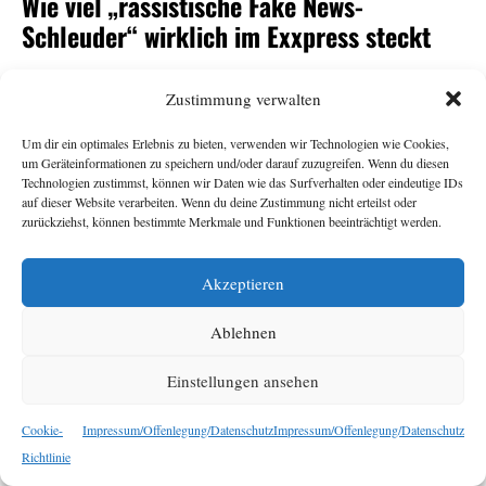
Wie viel „rassistische Fake News-
Schleuder“ wirklich im Exxpress steckt
Andrea Gutschi
11. Juni 2026
Zustimmung verwalten
Um dir ein optimales Erlebnis zu bieten, verwenden wir Technologien wie Cookies,
-Herausgeberin Eva Schütz war eine von vielen
Exxpress
um Geräteinformationen zu speichern und/oder darauf zuzugreifen. Wenn du diesen
Überraschungskandidat:innen für den
-
ORF
Technologien zustimmst, können wir Daten wie das Surfverhalten oder eindeutige IDs
auf dieser Website verarbeiten. Wenn du deine Zustimmung nicht erteilst oder
Generalsposten. Armin Wolf tat auf der Plattform Bluesky
zurückziehst, können bestimmte Merkmale und Funktionen beeinträchtigt werden.
seine Ratlosigkeit über ihre Nominierung durch den
Stiftungsrat kund und bezeichnete den
als
Exxpress
„rechte,
Akzeptieren
. Das sorgte für
rassistische Fake News-Schleuder“
Empörung, vor allem beim
. Dabei sollte der
Exxpress
Ablehnen
Redaktion ihr eigener Umgang mit Falschnachrichten und
rassistischen Narrativen nichts Neues sein. Eine
Einstellungen ansehen
Bestandsaufnahme.
Cookie-
Impressum/Offenlegung/Datenschutz
Impressum/Offenlegung/Datenschutz
Richtlinie