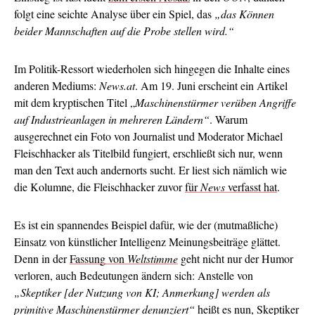
folgt eine seichte Analyse über ein Spiel, das
„das Können
beider Mannschaften auf die Probe stellen wird.“
Im Politik-Ressort wiederholen sich hingegen die Inhalte eines
anderen Mediums:
News.at
. Am 19. Juni erscheint ein Artikel
mit dem kryptischen Titel „
Maschinenstürmer verüben Angriffe
auf Industrieanlagen in mehreren Ländern“
. Warum
ausgerechnet ein Foto von Journalist und Moderator Michael
Fleischhacker als Titelbild fungiert, erschließt sich nur, wenn
man den Text auch andernorts sucht. Er liest sich nämlich wie
die Kolumne, die Fleischhacker zuvor
für
News
verfasst hat
.
Es ist ein spannendes Beispiel dafür, wie der (mutmaßliche)
Einsatz von künstlicher Intelligenz Meinungsbeiträge glättet.
Denn in der
Fassung von
Weltstimme
geht nicht nur der Humor
verloren, auch Bedeutungen ändern sich: Anstelle von
„Skeptiker [der Nutzung von KI; Anmerkung] werden als
primitive Maschinenstürmer denunziert“
heißt es nun, Skeptiker