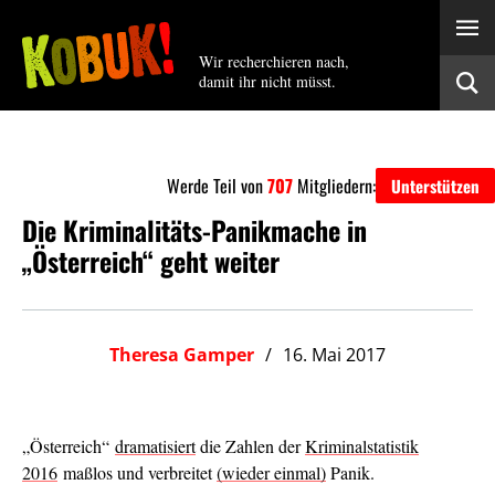
Wir recherchieren nach,
damit ihr nicht müsst.
Werde Teil von
707
Mitgliedern:
Unterstützen
Die Kriminalitäts-Panikmache in
„Österreich“ geht weiter
Theresa Gamper
16. Mai 2017
„Österreich“
dramatisiert
die Zahlen der
Kriminalstatistik
2016
maßlos und verbreitet
(wieder einmal)
Panik.