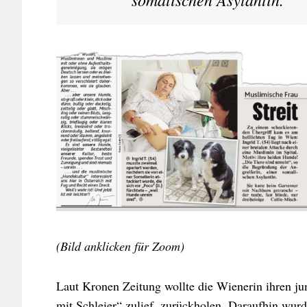
(Bild anklicken für Zoom)
Laut Kronen Zeitung wollte die Wienerin ihren j
mit Schleier“ zulief, zurückholen. Daraufhin wurde 