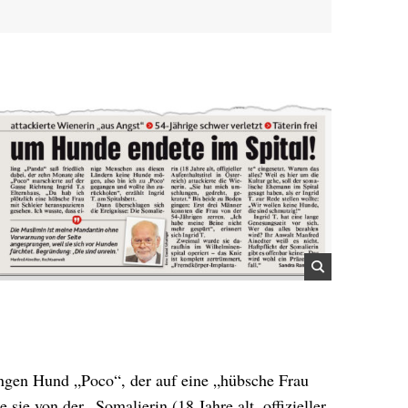
ungen Hund „Poco“, der auf eine „hübsche Frau
sie von der „Somalierin (18 Jahre alt, offizieller