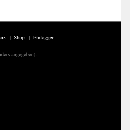
enz
Shop
Einloggen
nders angegeben).