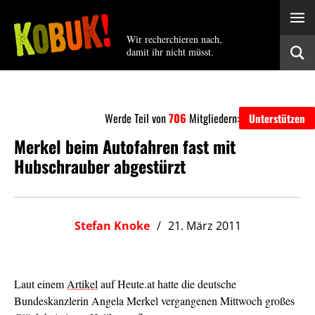
Wir recherchieren nach,
damit ihr nicht müsst.
Werde Teil von
706
Mitgliedern:
Unterstützen
Merkel beim Autofahren fast mit
Hubschrauber abgestürzt
Stefan Knoke
21. März 2011
Laut einem
Artikel
auf Heute.at hatte die deutsche
Bundeskanzlerin Angela Merkel vergangenen Mittwoch großes