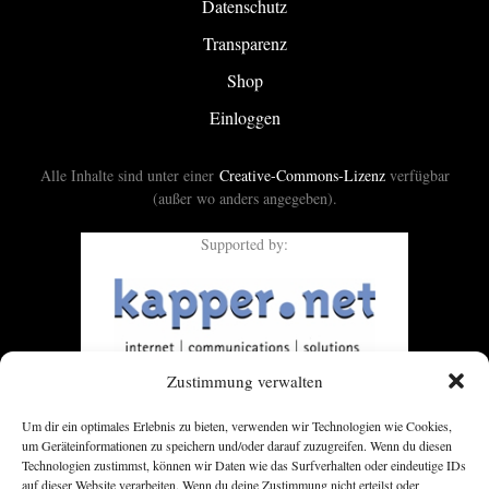
Datenschutz
Transparenz
Shop
Einloggen
Alle Inhalte sind unter einer
Creative-Commons-Lizenz
verfügbar
(außer wo anders angegeben).
Supported by:
Zustimmung verwalten
Um dir ein optimales Erlebnis zu bieten, verwenden wir Technologien wie Cookies,
um Geräteinformationen zu speichern und/oder darauf zuzugreifen. Wenn du diesen
Technologien zustimmst, können wir Daten wie das Surfverhalten oder eindeutige IDs
auf dieser Website verarbeiten. Wenn du deine Zustimmung nicht erteilst oder