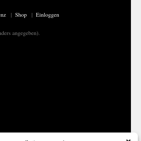
enz
Shop
Einloggen
nders angegeben).