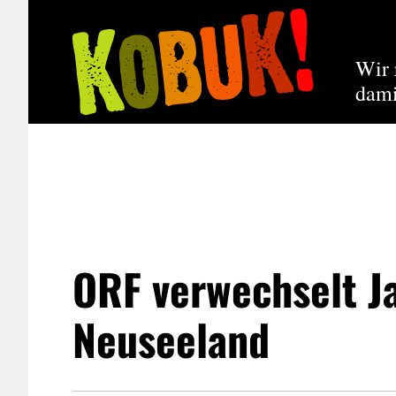
Wir 
dami
ORF verwechselt J
Neuseeland