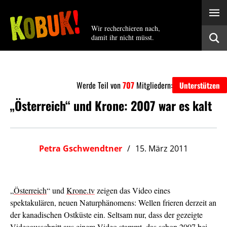
Wir recherchieren nach,
damit ihr nicht müsst.
Werde Teil von
707
Mitgliedern:
Unterstützen
„Österreich“ und Krone: 2007 war es kalt
Petra Gschwendtner
15. März 2011
„
Österreich
“ und
Krone.tv
zeigen das Video eines
spektakulären, neuen Naturphänomens: Wellen frieren derzeit an
der kanadischen Ostküste ein. Seltsam nur, dass der gezeigte
Videoausschnitt aus einem Video stammt, das schon 2007 bei