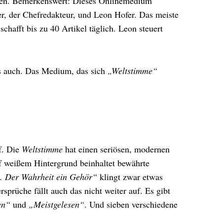
decken. Bemerkenswert: Dieses Onlinemedium
r, der Chefredakteur, und Leon Hofer. Das meiste
chafft bis zu 40 Artikel täglich. Leon steuert
es auch. Das Medium, das sich
„Weltstimme“
uf. Die
Weltstimme
hat einen seriösen, modernen
uf weißem Hintergrund beinhaltet bewährte
. Der Wahrheit ein Gehör“
klingt zwar etwas
rsprüche fällt auch das nicht weiter auf. Es gibt
en“
und
„Meistgelesen“
. Und sieben verschiedene