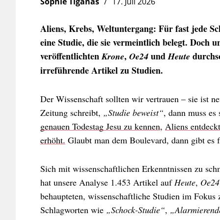
Sophie Tiganas
17. Juli 2026
Aliens, Krebs, Weltuntergang: Für fast jede Sc
eine Studie, die sie vermeintlich belegt. Doch 
veröffentlichten
,
und
durchsc
Krone
Oe24
Heute
irreführende Artikel zu Studien.
Der Wissenschaft sollten wir vertrauen – sie ist ne
Zeitung schreibt,
„Studie beweist“
, dann muss es 
genauen Todestag Jesu zu kennen
,
Aliens entdeck
erhöht.
Glaubt man dem Boulevard, dann gibt es fü
Sich mit wissenschaftlichen Erkenntnissen zu sch
hat unsere Analyse 1.453 Artikel auf
Heute
,
Oe24
behaupteten, wissenschaftliche Studien im Fokus 
Schlagworten wie
„Schock-Studie“
,
„Alarmierend