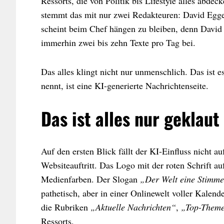
Ressorts, die von Politik bis Lifestyle alles ab
stemmt das mit nur zwei Redakteuren: David Egge
scheint beim Chef hängen zu bleiben, denn David s
immerhin zwei bis zehn Texte pro Tag bei.
Das alles klingt nicht nur unmenschlich. Das ist 
nennt, ist eine KI-generierte Nachrichtenseite.
Das ist alles nur geklaut
Auf den ersten Blick fällt der KI-Einfluss nicht a
Websiteauftritt. Das Logo mit der roten Schrift a
Medienfarben. Der Slogan
„Der Welt eine Stimme
pathetisch, aber in einer Onlinewelt voller Kalende
die Rubriken
„Aktuelle Nachrichten“
,
„Top-Them
Ressorts.