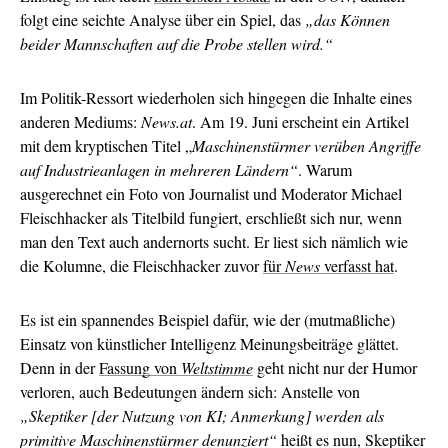
folgt eine seichte Analyse über ein Spiel, das
„das Können
beider Mannschaften auf die Probe stellen wird.“
Im Politik-Ressort wiederholen sich hingegen die Inhalte eines
anderen Mediums:
News.at
. Am 19. Juni erscheint ein Artikel
mit dem kryptischen Titel „
Maschinenstürmer verüben Angriffe
auf Industrieanlagen in mehreren Ländern“
. Warum
ausgerechnet ein Foto von Journalist und Moderator Michael
Fleischhacker als Titelbild fungiert, erschließt sich nur, wenn
man den Text auch andernorts sucht. Er liest sich nämlich wie
die Kolumne, die Fleischhacker zuvor
für
News
verfasst hat
.
Es ist ein spannendes Beispiel dafür, wie der (mutmaßliche)
Einsatz von künstlicher Intelligenz Meinungsbeiträge glättet.
Denn in der
Fassung von
Weltstimme
geht nicht nur der Humor
verloren, auch Bedeutungen ändern sich: Anstelle von
„Skeptiker [der Nutzung von KI; Anmerkung] werden als
primitive Maschinenstürmer denunziert“
heißt es nun, Skeptiker