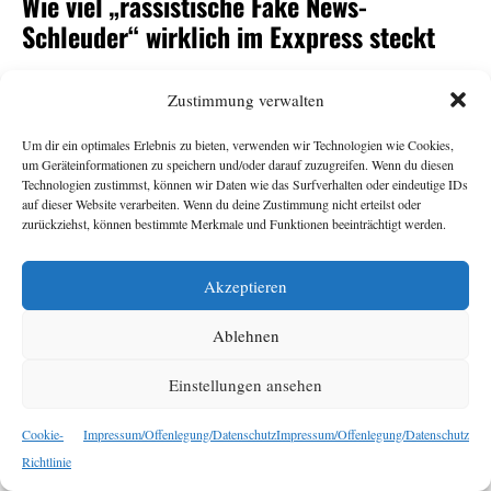
Wie viel „rassistische Fake News-
Schleuder“ wirklich im Exxpress steckt
Andrea Gutschi
11. Juni 2026
Zustimmung verwalten
Um dir ein optimales Erlebnis zu bieten, verwenden wir Technologien wie Cookies,
-Herausgeberin Eva Schütz war eine von vielen
Exxpress
um Geräteinformationen zu speichern und/oder darauf zuzugreifen. Wenn du diesen
Überraschungskandidat:innen für den
-
ORF
Technologien zustimmst, können wir Daten wie das Surfverhalten oder eindeutige IDs
auf dieser Website verarbeiten. Wenn du deine Zustimmung nicht erteilst oder
Generalsposten. Armin Wolf tat auf der Plattform Bluesky
zurückziehst, können bestimmte Merkmale und Funktionen beeinträchtigt werden.
seine Ratlosigkeit über ihre Nominierung durch den
Stiftungsrat kund und bezeichnete den
als
Exxpress
„rechte,
Akzeptieren
. Das sorgte für
rassistische Fake News-Schleuder“
Empörung, vor allem beim
. Dabei sollte der
Exxpress
Ablehnen
Redaktion ihr eigener Umgang mit Falschnachrichten und
rassistischen Narrativen nichts Neues sein. Eine
Einstellungen ansehen
Bestandsaufnahme.
Cookie-
Impressum/Offenlegung/Datenschutz
Impressum/Offenlegung/Datenschutz
Richtlinie