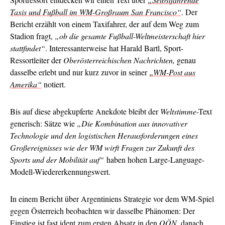
Taxis und Fußball im WM-Großraum San Francisco“
. Der
Bericht erzählt von einem Taxifahrer, der auf dem Weg zum
Stadion fragt,
„ob die gesamte Fußball-Weltmeisterschaft hier
stattfindet“
. Interessanterweise hat Harald Bartl, Sport-
Ressortleiter der
Oberösterreichischen Nachrichten,
genau
dasselbe erlebt und nur kurz zuvor in seiner
„WM-Post aus
Amerika“
notiert.
Bis auf diese abgekupferte Anekdote bleibt der
Weltstimme
-Text
generisch: Sätze wie
„Die Kombination aus innovativer
Technologie und den logistischen Herausforderungen eines
Großereignisses wie der WM wirft Fragen zur Zukunft des
Sports und der Mobilität auf“
haben hohen Large-Language-
Modell-Wiedererkennungswert.
In einem Bericht über Argentiniens Strategie vor dem WM-Spiel
gegen Österreich beobachten wir dasselbe Phänomen: Der
Einstieg ist fast ident
zum ersten Absatz
in den
OÖN
, danach