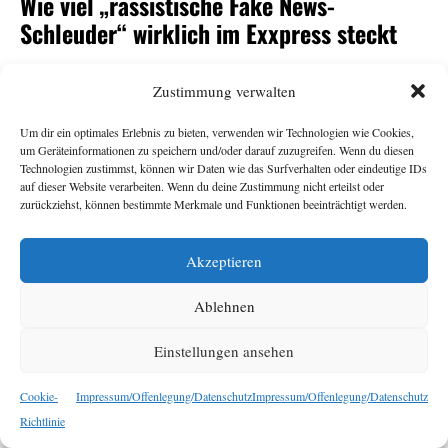
Wie viel „rassistische Fake News-
Schleuder“ wirklich im Exxpress steckt
Andrea Gutschi
11. Juni 2026
Zustimmung verwalten
Um dir ein optimales Erlebnis zu bieten, verwenden wir Technologien wie Cookies,
-Herausgeberin Eva Schütz war eine von vielen
Exxpress
um Geräteinformationen zu speichern und/oder darauf zuzugreifen. Wenn du diesen
Überraschungskandidat:innen für den
-
ORF
Technologien zustimmst, können wir Daten wie das Surfverhalten oder eindeutige IDs
auf dieser Website verarbeiten. Wenn du deine Zustimmung nicht erteilst oder
Generalsposten. Armin Wolf tat auf der Plattform Bluesky
zurückziehst, können bestimmte Merkmale und Funktionen beeinträchtigt werden.
seine Ratlosigkeit über ihre Nominierung durch den
Stiftungsrat kund und bezeichnete den
als
Exxpress
„rechte,
Akzeptieren
. Das sorgte für
rassistische Fake News-Schleuder“
Empörung, vor allem beim
. Dabei sollte der
Exxpress
Ablehnen
Redaktion ihr eigener Umgang mit Falschnachrichten und
rassistischen Narrativen nichts Neues sein. Eine
Einstellungen ansehen
Bestandsaufnahme.
Cookie-
Impressum/Offenlegung/Datenschutz
Impressum/Offenlegung/Datenschutz
Richtlinie