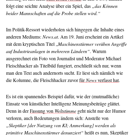
folgt eine seichte Analyse über ein Spiel, das
„das Können
beider Mannschaften auf die Probe stellen wird.“
Im Politik-Ressort wiederholen sich hingegen die Inhalte eines
anderen Mediums:
News.at
. Am 19. Juni erscheint ein Artikel
mit dem kryptischen Titel „
Maschinenstürmer verüben Angriffe
auf Industrieanlagen in mehreren Ländern“
. Warum
ausgerechnet ein Foto von Journalist und Moderator Michael
Fleischhacker als Titelbild fungiert, erschließt sich nur, wenn
man den Text auch andernorts sucht. Er liest sich nämlich wie
die Kolumne, die Fleischhacker zuvor
für
News
verfasst hat
.
Es ist ein spannendes Beispiel dafür, wie der (mutmaßliche)
Einsatz von künstlicher Intelligenz Meinungsbeiträge glättet.
Denn in der
Fassung von
Weltstimme
geht nicht nur der Humor
verloren, auch Bedeutungen ändern sich: Anstelle von
„Skeptiker [der Nutzung von KI; Anmerkung] werden als
primitive Maschinenstürmer denunziert“
heißt es nun, Skeptiker