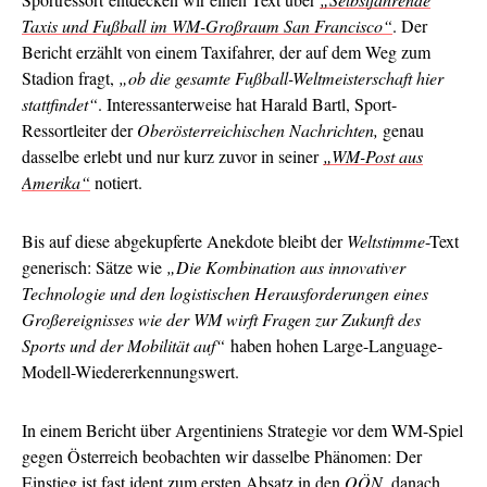
Taxis und Fußball im WM-Großraum San Francisco“
. Der
Bericht erzählt von einem Taxifahrer, der auf dem Weg zum
Stadion fragt,
„ob die gesamte Fußball-Weltmeisterschaft hier
stattfindet“
. Interessanterweise hat Harald Bartl, Sport-
Ressortleiter der
Oberösterreichischen Nachrichten,
genau
dasselbe erlebt und nur kurz zuvor in seiner
„WM-Post aus
Amerika“
notiert.
Bis auf diese abgekupferte Anekdote bleibt der
Weltstimme
-Text
generisch: Sätze wie
„Die Kombination aus innovativer
Technologie und den logistischen Herausforderungen eines
Großereignisses wie der WM wirft Fragen zur Zukunft des
Sports und der Mobilität auf“
haben hohen Large-Language-
Modell-Wiedererkennungswert.
In einem Bericht über Argentiniens Strategie vor dem WM-Spiel
gegen Österreich beobachten wir dasselbe Phänomen: Der
Einstieg ist fast ident
zum ersten Absatz
in den
OÖN
, danach