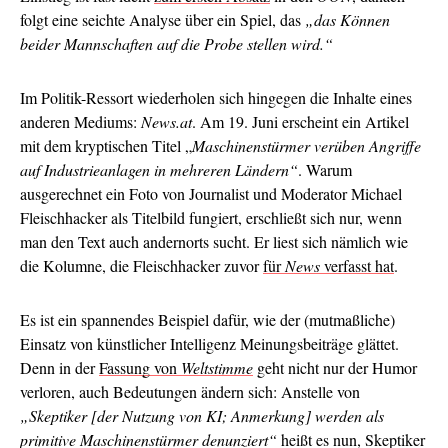
folgt eine seichte Analyse über ein Spiel, das
„das Können
beider Mannschaften auf die Probe stellen wird.“
Im Politik-Ressort wiederholen sich hingegen die Inhalte eines
anderen Mediums:
News.at
. Am 19. Juni erscheint ein Artikel
mit dem kryptischen Titel „
Maschinenstürmer verüben Angriffe
auf Industrieanlagen in mehreren Ländern“
. Warum
ausgerechnet ein Foto von Journalist und Moderator Michael
Fleischhacker als Titelbild fungiert, erschließt sich nur, wenn
man den Text auch andernorts sucht. Er liest sich nämlich wie
die Kolumne, die Fleischhacker zuvor
für
News
verfasst hat
.
Es ist ein spannendes Beispiel dafür, wie der (mutmaßliche)
Einsatz von künstlicher Intelligenz Meinungsbeiträge glättet.
Denn in der
Fassung von
Weltstimme
geht nicht nur der Humor
verloren, auch Bedeutungen ändern sich: Anstelle von
„Skeptiker [der Nutzung von KI; Anmerkung] werden als
primitive Maschinenstürmer denunziert“
heißt es nun, Skeptiker