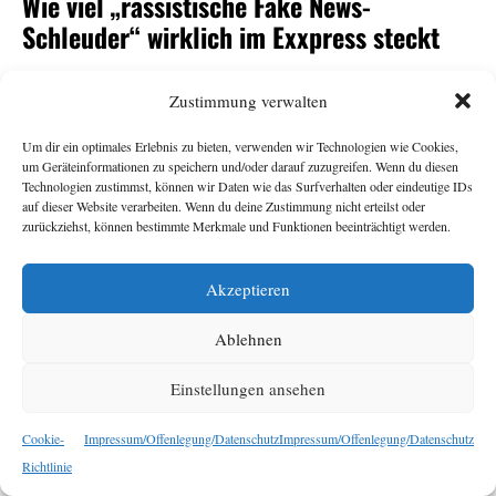
Wie viel „rassistische Fake News-
Schleuder“ wirklich im Exxpress steckt
Andrea Gutschi
11. Juni 2026
Zustimmung verwalten
Um dir ein optimales Erlebnis zu bieten, verwenden wir Technologien wie Cookies,
-Herausgeberin Eva Schütz war eine von vielen
Exxpress
um Geräteinformationen zu speichern und/oder darauf zuzugreifen. Wenn du diesen
Überraschungskandidat:innen für den
-
ORF
Technologien zustimmst, können wir Daten wie das Surfverhalten oder eindeutige IDs
auf dieser Website verarbeiten. Wenn du deine Zustimmung nicht erteilst oder
Generalsposten. Armin Wolf tat auf der Plattform Bluesky
zurückziehst, können bestimmte Merkmale und Funktionen beeinträchtigt werden.
seine Ratlosigkeit über ihre Nominierung durch den
Stiftungsrat kund und bezeichnete den
als
Exxpress
„rechte,
Akzeptieren
. Das sorgte für
rassistische Fake News-Schleuder“
Empörung, vor allem beim
. Dabei sollte der
Exxpress
Ablehnen
Redaktion ihr eigener Umgang mit Falschnachrichten und
rassistischen Narrativen nichts Neues sein. Eine
Einstellungen ansehen
Bestandsaufnahme.
Cookie-
Impressum/Offenlegung/Datenschutz
Impressum/Offenlegung/Datenschutz
Richtlinie