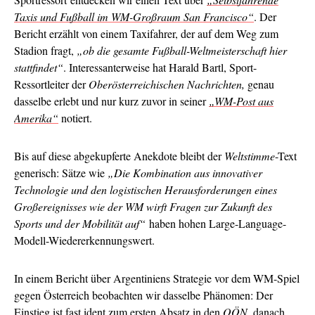
Taxis und Fußball im WM-Großraum San Francisco“
. Der
Bericht erzählt von einem Taxifahrer, der auf dem Weg zum
Stadion fragt,
„ob die gesamte Fußball-Weltmeisterschaft hier
stattfindet“
. Interessanterweise hat Harald Bartl, Sport-
Ressortleiter der
Oberösterreichischen Nachrichten,
genau
dasselbe erlebt und nur kurz zuvor in seiner
„WM-Post aus
Amerika“
notiert.
Bis auf diese abgekupferte Anekdote bleibt der
Weltstimme
-Text
generisch: Sätze wie
„Die Kombination aus innovativer
Technologie und den logistischen Herausforderungen eines
Großereignisses wie der WM wirft Fragen zur Zukunft des
Sports und der Mobilität auf“
haben hohen Large-Language-
Modell-Wiedererkennungswert.
In einem Bericht über Argentiniens Strategie vor dem WM-Spiel
gegen Österreich beobachten wir dasselbe Phänomen: Der
Einstieg ist fast ident
zum ersten Absatz
in den
OÖN
, danach