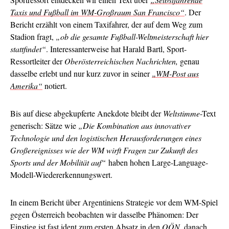
Taxis und Fußball im WM-Großraum San Francisco“
. Der
Bericht erzählt von einem Taxifahrer, der auf dem Weg zum
Stadion fragt,
„ob die gesamte Fußball-Weltmeisterschaft hier
stattfindet“
. Interessanterweise hat Harald Bartl, Sport-
Ressortleiter der
Oberösterreichischen Nachrichten,
genau
dasselbe erlebt und nur kurz zuvor in seiner
„WM-Post aus
Amerika“
notiert.
Bis auf diese abgekupferte Anekdote bleibt der
Weltstimme
-Text
generisch: Sätze wie
„Die Kombination aus innovativer
Technologie und den logistischen Herausforderungen eines
Großereignisses wie der WM wirft Fragen zur Zukunft des
Sports und der Mobilität auf“
haben hohen Large-Language-
Modell-Wiedererkennungswert.
In einem Bericht über Argentiniens Strategie vor dem WM-Spiel
gegen Österreich beobachten wir dasselbe Phänomen: Der
Einstieg ist fast ident
zum ersten Absatz
in den
OÖN
, danach