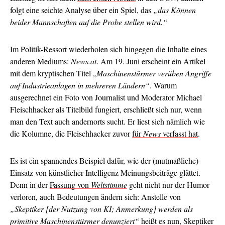
folgt eine seichte Analyse über ein Spiel, das
„das Können
beider Mannschaften auf die Probe stellen wird.“
Im Politik-Ressort wiederholen sich hingegen die Inhalte eines
anderen Mediums:
News.at
. Am 19. Juni erscheint ein Artikel
mit dem kryptischen Titel „
Maschinenstürmer verüben Angriffe
auf Industrieanlagen in mehreren Ländern“
. Warum
ausgerechnet ein Foto von Journalist und Moderator Michael
Fleischhacker als Titelbild fungiert, erschließt sich nur, wenn
man den Text auch andernorts sucht. Er liest sich nämlich wie
die Kolumne, die Fleischhacker zuvor
für
News
verfasst hat
.
Es ist ein spannendes Beispiel dafür, wie der (mutmaßliche)
Einsatz von künstlicher Intelligenz Meinungsbeiträge glättet.
Denn in der
Fassung von
Weltstimme
geht nicht nur der Humor
verloren, auch Bedeutungen ändern sich: Anstelle von
„Skeptiker [der Nutzung von KI; Anmerkung] werden als
primitive Maschinenstürmer denunziert“
heißt es nun, Skeptiker