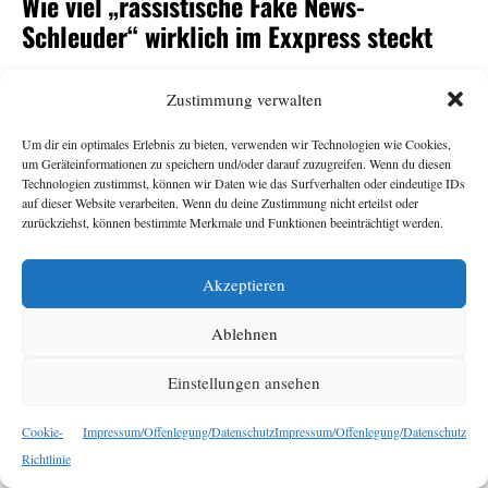
Wie viel „rassistische Fake News-
Schleuder“ wirklich im Exxpress steckt
Andrea Gutschi
11. Juni 2026
Zustimmung verwalten
Um dir ein optimales Erlebnis zu bieten, verwenden wir Technologien wie Cookies,
-Herausgeberin Eva Schütz war eine von vielen
Exxpress
um Geräteinformationen zu speichern und/oder darauf zuzugreifen. Wenn du diesen
Überraschungskandidat:innen für den
-
ORF
Technologien zustimmst, können wir Daten wie das Surfverhalten oder eindeutige IDs
auf dieser Website verarbeiten. Wenn du deine Zustimmung nicht erteilst oder
Generalsposten. Armin Wolf tat auf der Plattform Bluesky
zurückziehst, können bestimmte Merkmale und Funktionen beeinträchtigt werden.
seine Ratlosigkeit über ihre Nominierung durch den
Stiftungsrat kund und bezeichnete den
als
Exxpress
„rechte,
Akzeptieren
. Das sorgte für
rassistische Fake News-Schleuder“
Empörung, vor allem beim
. Dabei sollte der
Exxpress
Ablehnen
Redaktion ihr eigener Umgang mit Falschnachrichten und
rassistischen Narrativen nichts Neues sein. Eine
Einstellungen ansehen
Bestandsaufnahme.
Cookie-
Impressum/Offenlegung/Datenschutz
Impressum/Offenlegung/Datenschutz
Richtlinie