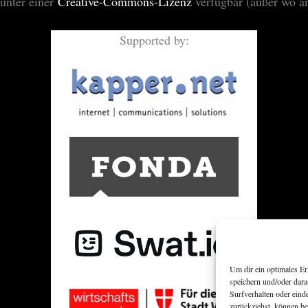
 unter einer
Creative-Commons-Lizenz
verfügbar (außer wo a
Supported by:
Um dir ein optimales E
speichern und/oder dar
Surfverhalten oder eind
zurückziehst, können b