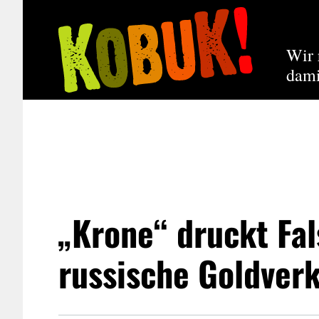
Wir 
dami
„Krone“ druckt Fa
russische Goldver