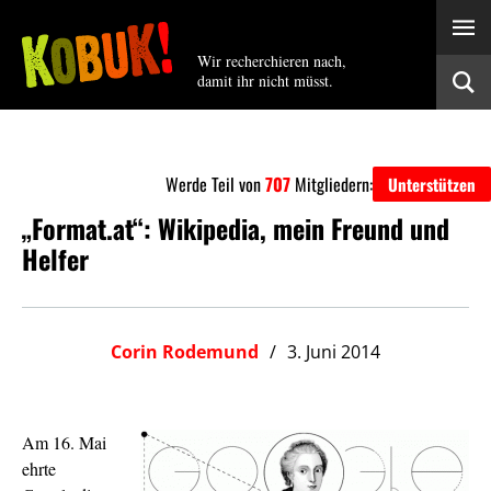
Wir recherchieren nach,
damit ihr nicht müsst.
Werde Teil von
707
Mitgliedern:
Unterstützen
„Format.at“: Wikipedia, mein Freund und
Helfer
Corin Rodemund
3. Juni 2014
Am 16. Mai
ehrte