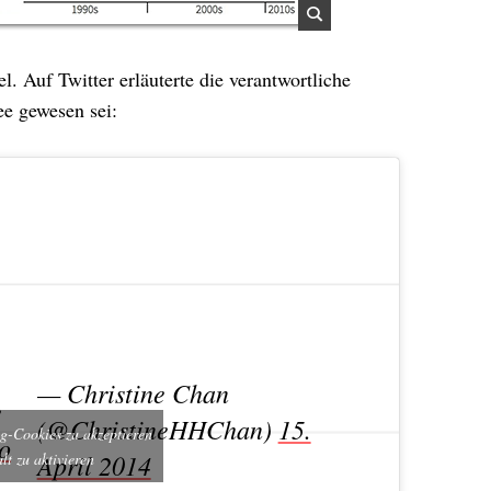
l. Auf Twitter erläuterte die verantwortliche
ee gewesen sei:
— Christine Chan
e
(@ChristineHHChan)
15.
g-Cookies zu akzeptieren
o
April 2014
lt zu aktivieren