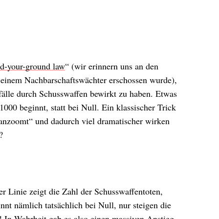
d-your-ground law
“ (wir erinnern uns an den
n einem Nachbarschaftswächter erschossen wurde),
fälle durch Schusswaffen bewirkt zu haben. Etwas
1000 beginnt, statt bei Null. Ein klassischer Trick
ranzoomt“ und dadurch viel dramatischer wirken
?
der Linie zeigt die Zahl der Schusswaffentoten,
nt nämlich tatsächlich bei Null, nur steigen die
! In Wahrheit gab es also einen massiven Anstieg