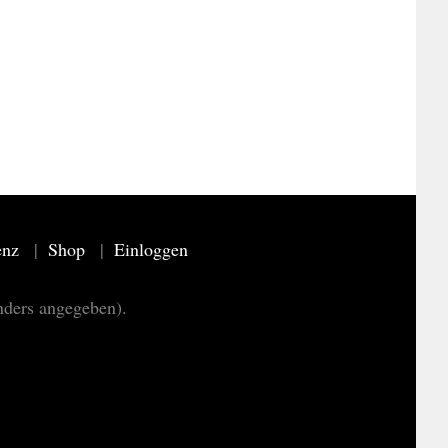
enz
Shop
Einloggen
nders angegeben).