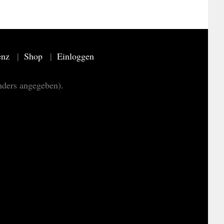
enz
Shop
Einloggen
nders angegeben).