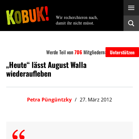
Wir recherchieren nach,
damit ihr nicht müsst.
Werde Teil von
706
Mitgliedern:
Unterstützen
„Heute“ lässt August Walla
wiederaufleben
Petra Püngüntzky
27. März 2012