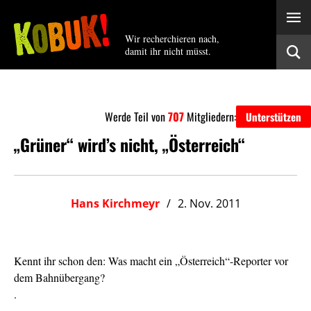
Wir recherchieren nach,
damit ihr nicht müsst.
Werde Teil von
707
Mitgliedern:
Unterstützen
„Grüner“ wird’s nicht, „Österreich“
Hans Kirchmeyr
2. Nov. 2011
Kennt ihr schon den: Was macht ein „Österreich“-Reporter vor
dem Bahnübergang?
.
.