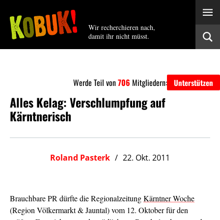
Wir recherchieren nach,
damit ihr nicht müsst.
Werde Teil von
706
Mitgliedern:
Unterstützen
Alles Kelag: Verschlumpfung auf
Kärntnerisch
Roland Pasterk
22. Okt. 2011
Brauchbare PR dürfte die Regionalzeitung
Kärntner Woche
(Region Völkermarkt & Jauntal) vom 12. Oktober für den