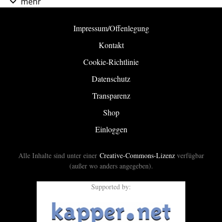
mehr
Impressum/Offenlegung
Kontakt
Cookie-Richtlinie
Datenschutz
Transparenz
Shop
Einloggen
Alle Inhalte sind unter einer
Creative-Commons-Lizenz
verfügbar
(außer wo anders angegeben).
Supported by: