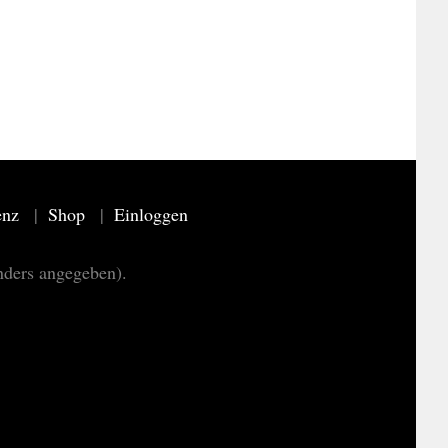
enz
Shop
Einloggen
nders angegeben).