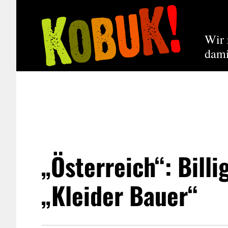
Wir 
dami
„Österreich“: Bill
„Kleider Bauer“