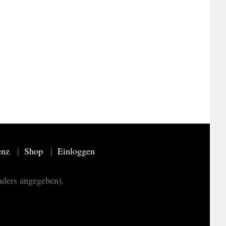
enz
Shop
Einloggen
nders angegeben).