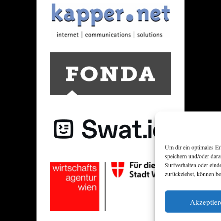
Um dir ein optimales E
speichern und/oder dar
Surfverhalten oder eind
zurückziehst, können b
Akzeptier