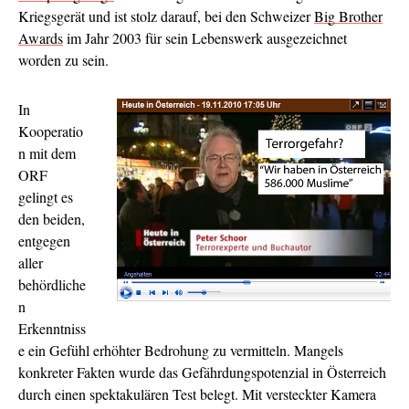
Kriegsgerät und ist stolz darauf, bei den Schweizer
Big Brother
Awards
im Jahr 2003 für sein Lebenswerk ausgezeichnet
worden zu sein.
In
Kooperatio
n mit dem
ORF
gelingt es
den beiden,
entgegen
aller
behördliche
n
Erkenntniss
e ein Gefühl erhöhter Bedrohung zu vermitteln. Mangels
konkreter Fakten wurde das Gefährdungspotenzial in Österreich
durch einen spektakulären Test belegt. Mit versteckter Kamera