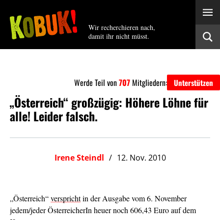
Wir recherchieren nach,
damit ihr nicht müsst.
Werde Teil von
707
Mitgliedern:
Unterstützen
„Österreich“ großzügig: Höhere Löhne für
alle! Leider falsch.
Irene Steindl
12. Nov. 2010
„Österreich“
verspricht
in der Ausgabe vom 6. November
jedem/jeder ÖsterreicherIn heuer noch 606,43 Euro auf dem