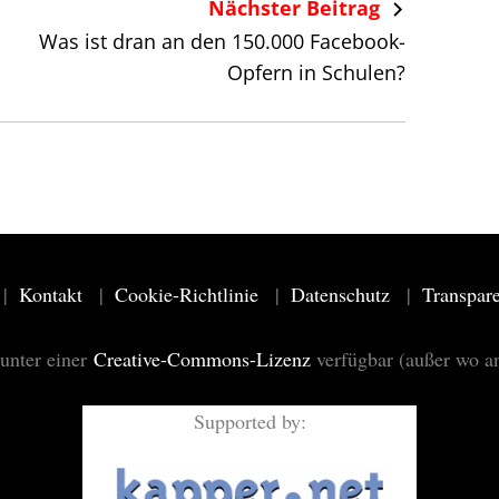
Nächster Beitrag
Was ist dran an den 150.000 Facebook-
Opfern in Schulen?
Kontakt
Cookie-Richtlinie
Datenschutz
Transpar
 unter einer
Creative-Commons-Lizenz
verfügbar (außer wo a
Supported by: