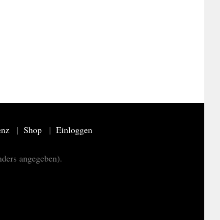
enz
Shop
Einloggen
nders angegeben).