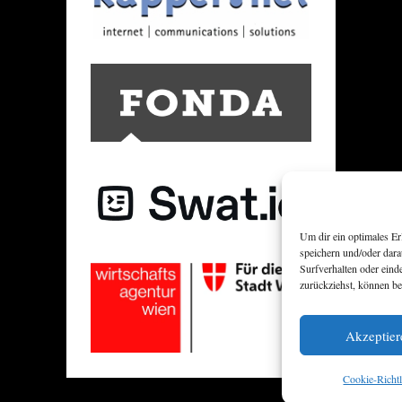
Um dir ein optimales E
speichern und/oder dar
Surfverhalten oder eind
zurückziehst, können b
Akzeptier
Cookie-Richtl