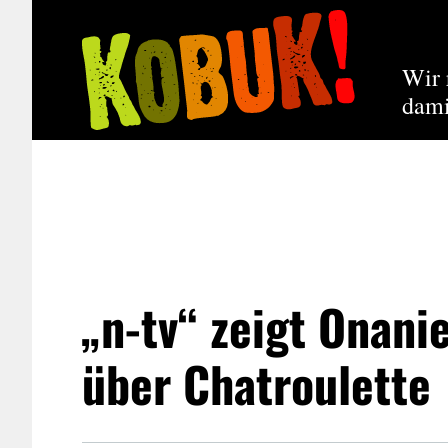
Wir 
dami
„n-tv“ zeigt Onani
über Chatroulette