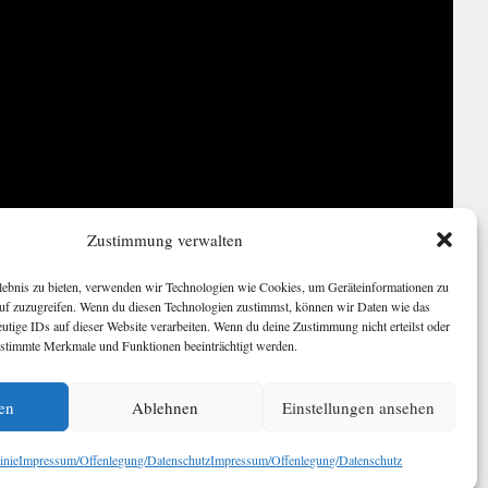
Zustimmung verwalten
rlebnis zu bieten, verwenden wir Technologien wie Cookies, um Geräteinformationen zu
auf zuzugreifen. Wenn du diesen Technologien zustimmst, können wir Daten wie das
eutige IDs auf dieser Website verarbeiten. Wenn du deine Zustimmung nicht erteilst oder
estimmte Merkmale und Funktionen beeinträchtigt werden.
en
Ablehnen
Einstellungen ansehen
inie
Impressum/Offenlegung/Datenschutz
Impressum/Offenlegung/Datenschutz