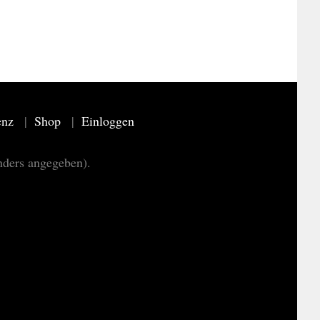
enz
Shop
Einloggen
nders angegeben).