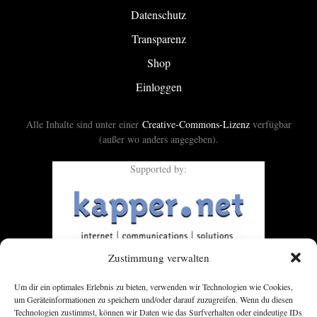
Datenschutz
Transparenz
Shop
Einloggen
Alle Inhalte sind unter einer
Creative-Commons-Lizenz
verfügbar
(außer wo anders angegeben).
Supported by:
Zustimmung verwalten
Um dir ein optimales Erlebnis zu bieten, verwenden wir Technologien wie Cookies,
um Geräteinformationen zu speichern und/oder darauf zuzugreifen. Wenn du diesen
Technologien zustimmst, können wir Daten wie das Surfverhalten oder eindeutige IDs