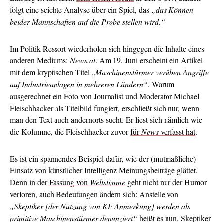
folgt eine seichte Analyse über ein Spiel, das
„das Können
beider Mannschaften auf die Probe stellen wird.“
Im Politik-Ressort wiederholen sich hingegen die Inhalte eines
anderen Mediums:
News.at
. Am 19. Juni erscheint ein Artikel
mit dem kryptischen Titel „
Maschinenstürmer verüben Angriffe
auf Industrieanlagen in mehreren Ländern“
. Warum
ausgerechnet ein Foto von Journalist und Moderator Michael
Fleischhacker als Titelbild fungiert, erschließt sich nur, wenn
man den Text auch andernorts sucht. Er liest sich nämlich wie
die Kolumne, die Fleischhacker zuvor
für
News
verfasst hat
.
Es ist ein spannendes Beispiel dafür, wie der (mutmaßliche)
Einsatz von künstlicher Intelligenz Meinungsbeiträge glättet.
Denn in der
Fassung von
Weltstimme
geht nicht nur der Humor
verloren, auch Bedeutungen ändern sich: Anstelle von
„Skeptiker [der Nutzung von KI; Anmerkung] werden als
primitive Maschinenstürmer denunziert“
heißt es nun, Skeptiker