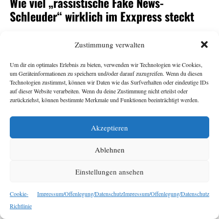
Wie viel „rassistische Fake News-
Schleuder“ wirklich im Exxpress steckt
Andrea Gutschi
11. Juni 2026
Zustimmung verwalten
Um dir ein optimales Erlebnis zu bieten, verwenden wir Technologien wie Cookies,
-Herausgeberin Eva Schütz war eine von vielen
Exxpress
um Geräteinformationen zu speichern und/oder darauf zuzugreifen. Wenn du diesen
Überraschungskandidat:innen für den
-
ORF
Technologien zustimmst, können wir Daten wie das Surfverhalten oder eindeutige IDs
auf dieser Website verarbeiten. Wenn du deine Zustimmung nicht erteilst oder
Generalsposten. Armin Wolf tat auf der Plattform Bluesky
zurückziehst, können bestimmte Merkmale und Funktionen beeinträchtigt werden.
seine Ratlosigkeit über ihre Nominierung durch den
Stiftungsrat kund und bezeichnete den
als
Exxpress
„rechte,
Akzeptieren
. Das sorgte für
rassistische Fake News-Schleuder“
Empörung, vor allem beim
. Dabei sollte der
Exxpress
Ablehnen
Redaktion ihr eigener Umgang mit Falschnachrichten und
rassistischen Narrativen nichts Neues sein. Eine
Einstellungen ansehen
Bestandsaufnahme.
Cookie-
Impressum/Offenlegung/Datenschutz
Impressum/Offenlegung/Datenschutz
Richtlinie