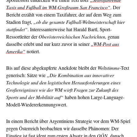
Taxis und Fußball im WM-Großraum San Francisco“
. Der
Bericht erzählt von einem Taxifahrer, der auf dem Weg zum
Stadion fragt,
„ob die gesamte Fußball-Weltmeisterschaft hier
stattfindet“
. Interessanterweise hat Harald Bartl, Sport-
Ressortleiter der
Oberösterreichischen Nachrichten,
genau
dasselbe erlebt und nur kurz zuvor in seiner
„WM-Post aus
Amerika“
notiert.
Bis auf diese abgekupferte Anekdote bleibt der
Weltstimme
-Text
generisch: Sätze wie
„Die Kombination aus innovativer
Technologie und den logistischen Herausforderungen eines
Großereignisses wie der WM wirft Fragen zur Zukunft des
Sports und der Mobilität auf“
haben hohen Large-Language-
Modell-Wiedererkennungswert.
In einem Bericht über Argentiniens Strategie vor dem WM-Spiel
gegen Österreich beobachten wir dasselbe Phänomen: Der
Einstieg ist fast ident
zum ersten Absatz
in den
OÖN
, danach