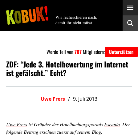
Wir recherchieren nach,
damit ihr nicht müsst.
Werde Teil von
707
Mitgliedern:
Unterstützen
ZDF: “Jede 3. Hotelbewertung im Internet
ist gefälscht.” Echt?
Uwe Frers
9. Juli 2013
Uwe Frers
ist Gründer des Hotelbuchungsportals
Escapio
. Der
folgende Beitrag erschien zuerst
auf seinem Blog
.