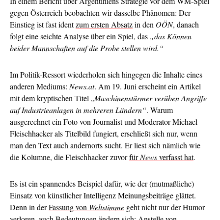
In einem Bericht über Argentiniens Strategie vor dem WM-Spiel
gegen Österreich beobachten wir dasselbe Phänomen: Der
Einstieg ist fast ident
zum ersten Absatz
in den
OÖN
, danach
folgt eine seichte Analyse über ein Spiel, das
„das Können
beider Mannschaften auf die Probe stellen wird.“
Im Politik-Ressort wiederholen sich hingegen die Inhalte eines
anderen Mediums:
News.at
. Am 19. Juni erscheint ein Artikel
mit dem kryptischen Titel „
Maschinenstürmer verüben Angriffe
auf Industrieanlagen in mehreren Ländern“
. Warum
ausgerechnet ein Foto von Journalist und Moderator Michael
Fleischhacker als Titelbild fungiert, erschließt sich nur, wenn
man den Text auch andernorts sucht. Er liest sich nämlich wie
die Kolumne, die Fleischhacker zuvor
für
News
verfasst hat
.
Es ist ein spannendes Beispiel dafür, wie der (mutmaßliche)
Einsatz von künstlicher Intelligenz Meinungsbeiträge glättet.
Denn in der
Fassung von
Weltstimme
geht nicht nur der Humor
verloren, auch Bedeutungen ändern sich: Anstelle von