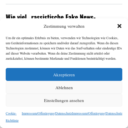
Wie viel „rassistische Fake News-
Schleuder“ wirklich im Exxpress steckt
Zustimmung verwalten
Um dir ein optimales Erlebnis zu bieten, verwenden wir Technologien wie Cookies,
Andrea Gutschi
11. Juni 2026
um Geräteinformationen zu speichern und/oder darauf zuzugreifen. Wenn du diesen
Technologien zustimmst, können wir Daten wie das Surfverhalten oder eindeutige IDs
auf dieser Website verarbeiten. Wenn du deine Zustimmung nicht erteilst oder
-Herausgeberin Eva Schütz war eine von vielen
Exxpress
zurückziehst, können bestimmte Merkmale und Funktionen beeinträchtigt werden.
Überraschungskandidat:innen für den
-
ORF
Generalsposten. Armin Wolf tat auf der Plattform Bluesky
Akzeptieren
seine Ratlosigkeit über ihre Nominierung durch den
Stiftungsrat kund und bezeichnete den
als
Exxpress
„rechte,
Ablehnen
. Das sorgte für
rassistische Fake News-Schleuder“
Empörung, vor allem beim
. Dabei sollte der
Exxpress
Einstellungen ansehen
Redaktion ihr eigener Umgang mit Falschnachrichten und
rassistischen Narrativen nichts Neues sein. Eine
Cookie-
Impressum/Offenlegung/Datenschutz
Impressum/Offenlegung/Datenschutz
Bestandsaufnahme.
Richtlinie